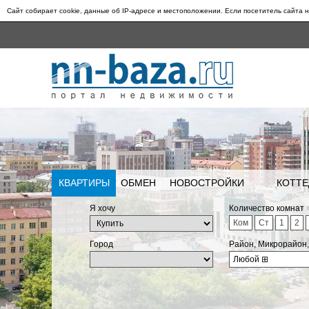
Сайт собирает cookie, данные об IP-адресе и местоположении. Если посетитель сайта н
КВАРТИРЫ
ОБМЕН
НОВОСТРОЙКИ
КОТТЕ
Я хочу
Количество комнат
Ком
Ст
1
2
Город
Район, Микрорайон
Любой
⊞