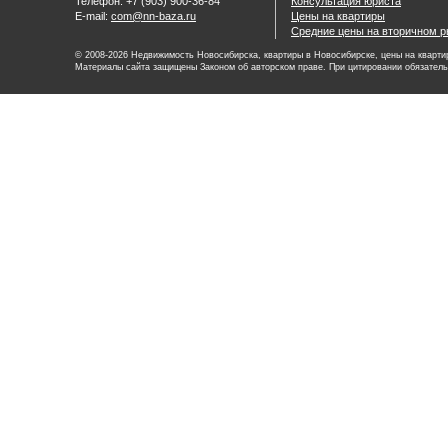
Телефон: +7 (903) 900-36-84
Консультация юриста
E-mail:
com@nn-baza.ru
Цены на квартиры
Средние цены на вторичном р
© 2008-2026 Недвижимость Новосибирска, квартиры в Новосибирске, цены на квартир
Материалы сайта защищены Законом об авторском праве. При цитировании обязатель