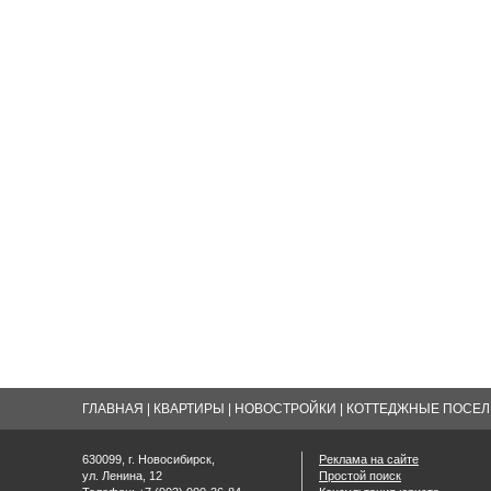
ГЛАВНАЯ
|
КВАРТИРЫ
|
НОВОСТРОЙКИ
|
КОТТЕДЖНЫЕ ПОСЕЛК
630099, г. Новосибирск,
Реклама на сайте
ул. Ленина, 12
Простой поиск