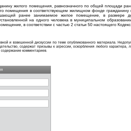
жданину жилого помещения, равнозначного по общей площади ра
кого помещения в соответствующем жилищном фонде гражданину 
шающей ранее занимаемое жилое помещение, в размере д
становленной на одного человека в муниципальном образовании
мещение, в соответствии с частью 2 статьи 50 настоящего Кодекс
вной и взвешенной дискуссии по теме опубликованного материала. Недоп
тельство, содержат призывы к агрессии, оскорбления любого характера, л
а содержание комментариев.
ия