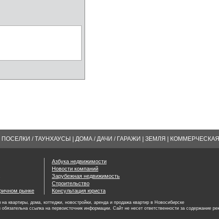
ПОСЕЛКИ / ТАУНХАУСЫ
|
ДОМА / ДАЧИ / ГАРАЖИ
|
ЗЕМЛЯ
|
КОММЕРЧЕСКА
Азбука недвижимости
Новости компаний
Зарубежная недвижимость
Строительство
оричном рынке
Консультация юриста
на квартиры, дома, коттеджи, новостройки, аренда и продажа квартир в Новосибирске
 обязательна ссылка на первоисточник информации. Сайт не несет ответственности за содержание ре