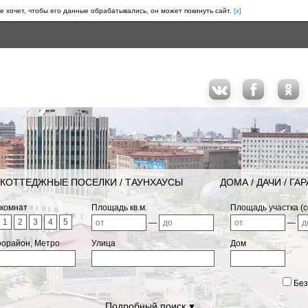
е хочет, чтобы его данные обрабатывались, он может покинуть сайт.
[x]
КОТТЕДЖНЫЕ ПОСЕЛКИ / ТАУНХАУСЫ
ДОМА / ДАЧИ / ГА
 комнат
Площадь кв.м.
Площадь участка (с
1
2
3
4
5
—
—
рорайон, Метро
Улица
Дом
Без
Подробный поиск
▼