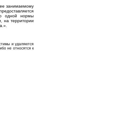
нее занимаемому
предоставляется
о одной нормы
, на территории
а.».
устимы и удаляются
ибо не относятся к