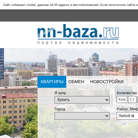
Сайт собирает cookie, данные об IP-адресе и местоположении. Если посетитель сайта н
КВАРТИРЫ
ОБМЕН
НОВОСТРОЙКИ
Я хочу
Количество
Ком
Ст
Город
Район, Мик
Любой
⊞