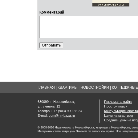
Комментарий
ГЛАВНАЯ
|
КВАРТИРЫ
|
НОВОСТРОЙКИ
|
КОТТЕДЖНЫЕ 
630099, г. Новосибирск,
Реклама на сайте
ул. Ленина, 12
Простой поиск
Телефон: +7 (903) 900-36-84
Консультация юриста
E-mail:
com@nn-baza.ru
Цены на квартиры
Средние цены на вт
© 2008-2026 Недвижимость Новосибирска, квартиры в Новосибирске, цены 
Материалы сайта защищены Законом об авторском праве. При цитировании