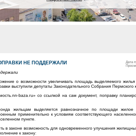
ОПРАВКИ НЕ ПОДДЕРЖАЛИ
Дата п
Просм
ддержали
ложение о возможности увеличивать площадь выделяемого жилья
равки выступили депутаты Законодательного Собрания Пермского 
ость.nn-baza.ru» со ссылкой на сам документ, поправку планиро
фонда жильцам выделяется равнозначное по площади жилое
роенным применительно к условиям соответствующего населенног
аселенном пункте.
ть в законе возможность для одновременного улучшения жилищных
олнение к закону: