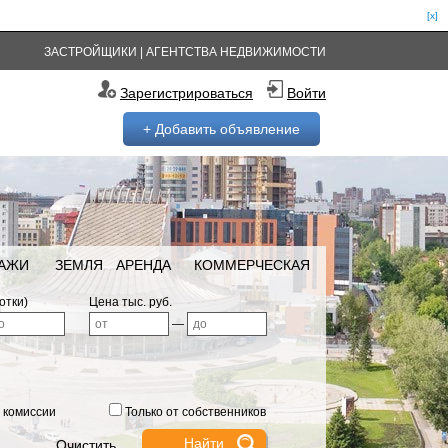
[x]
ЗАСТРОЙЩИКИ
|
АГЕНТСТВА НЕДВИЖИМОСТИ
Зарегистрироваться
Войти
+ Добавить объявление
РАЖИ
ЗЕМЛЯ
АРЕНДА
КОММЕРЧЕСКАЯ
отки)
Цена тыс. руб.
—
 комиссии
Только от собственников
Очистить