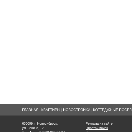
ГЛАВНАЯ
|
КВАРТИРЫ
|
НОВОСТРОЙКИ
|
КОТТЕДЖНЫЕ ПОСЕЛК
630099, г. Новосибирск,
Реклама на сайте
ул. Ленина, 12
Простой поиск