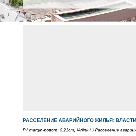
РАССЕЛЕНИЕ АВАРИЙНОГО ЖИЛЬЯ: ВЛАСТ
P { margin-bottom: 0.21cm; }A:link { } Расселение ав