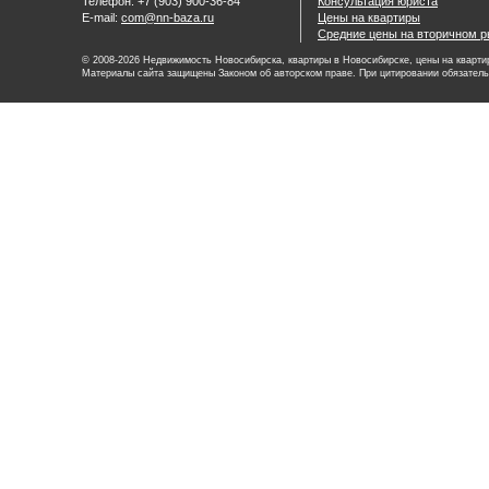
Телефон: +7 (903) 900-36-84
Консультация юриста
E-mail:
com@nn-baza.ru
Цены на квартиры
Средние цены на вторичном р
© 2008-2026 Недвижимость Новосибирска, квартиры в Новосибирске, цены на квартир
Материалы сайта защищены Законом об авторском праве. При цитировании обязатель