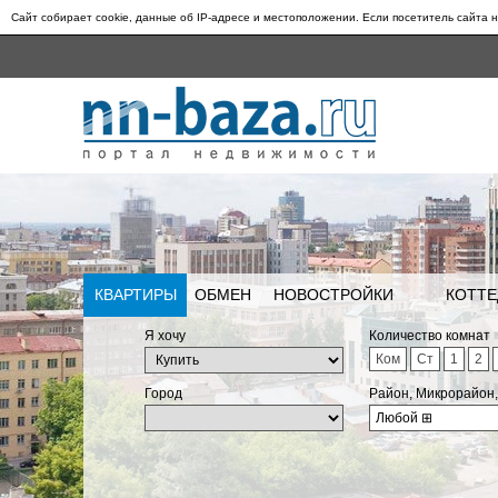
Сайт собирает cookie, данные об IP-адресе и местоположении. Если посетитель сайта н
КВАРТИРЫ
ОБМЕН
НОВОСТРОЙКИ
КОТТЕ
Я хочу
Количество комнат
Ком
Ст
1
2
Город
Район, Микрорайон
Любой
⊞