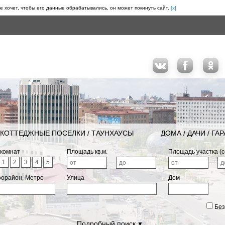
е хочет, чтобы его данные обрабатывались, он может покинуть сайт.
[x]
КОТТЕДЖНЫЕ ПОСЕЛКИ / ТАУНХАУСЫ
ДОМА / ДАЧИ / ГА
 комнат
Площадь кв.м.
Площадь участка (с
1
2
3
4
5
—
—
рорайон, Метро
Улица
Дом
Без
Подробный поиск
▼