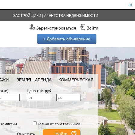
[x]
ЗАСТРОЙЩИКИ
|
АГЕНТСТВА НЕДВИЖИМОСТИ
Зарегистрироваться
Войти
+ Добавить объявление
РАЖИ
ЗЕМЛЯ
АРЕНДА
КОММЕРЧЕСКАЯ
отки)
Цена тыс. руб.
—
 комиссии
Только от собственников
Очистить