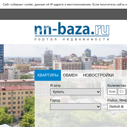
Сайт собирает cookie, данные об IP-адресе и местоположении. Если посетитель сайта н
КВАРТИРЫ
ОБМЕН
НОВОСТРОЙКИ
Я хочу
Количество
Ком
Ст
Город
Район, Мик
Любой
⊞