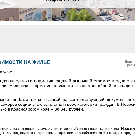
ОИМОСТИ НА ЖИЛЬЕ
Дата п
Просм
 жилье
года определили норматив средней рыночной стоимости одного к
годие утвержден норматив стоимости «квадрата» общей площади ж
ость.nn-baza.ru» со ссылкой на соответствующий документ, пок
размеров социальных выплат для всех категорий граждан. В Новос
ько в Красноярском крае – 38 845 рублей.
вной и взвешенной дискуссии по теме опубликованного материала. Недоп
тельство, содержат призывы к агрессии, оскорбления любого характера, л