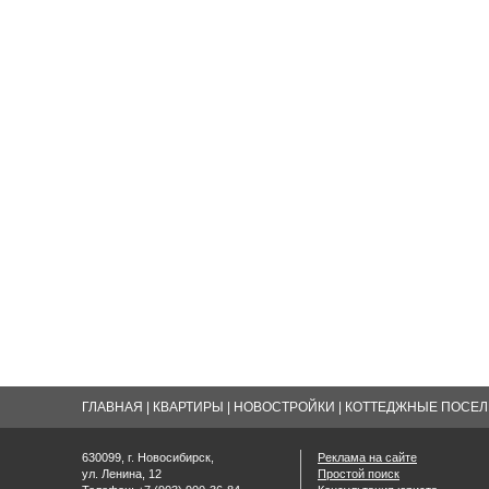
ГЛАВНАЯ
|
КВАРТИРЫ
|
НОВОСТРОЙКИ
|
КОТТЕДЖНЫЕ ПОСЕЛК
630099, г. Новосибирск,
Реклама на сайте
ул. Ленина, 12
Простой поиск