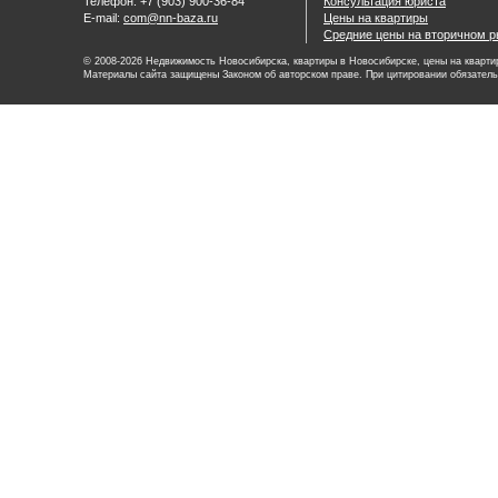
Телефон: +7 (903) 900-36-84
Консультация юриста
E-mail:
com@nn-baza.ru
Цены на квартиры
Средние цены на вторичном р
© 2008-2026 Недвижимость Новосибирска, квартиры в Новосибирске, цены на квартир
Материалы сайта защищены Законом об авторском праве. При цитировании обязатель