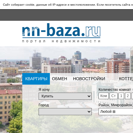
Сайт собирает cookie, данные об IP-адресе и местоположении. Если посетитель сайта н
КВАРТИРЫ
ОБМЕН
НОВОСТРОЙКИ
КОТТЕ
Я хочу
Количество комнат
Ком
Ст
1
2
Город
Район, Микрорайон
Любой
⊞