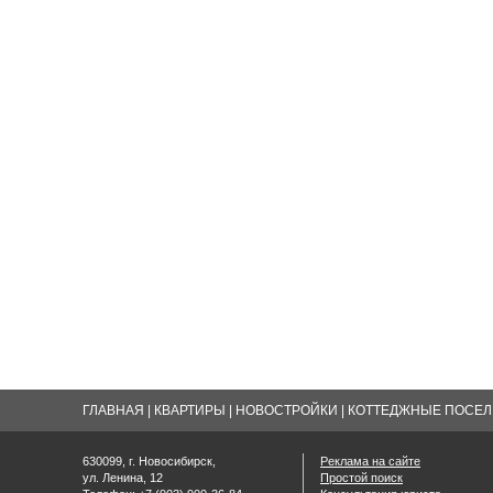
ГЛАВНАЯ
|
КВАРТИРЫ
|
НОВОСТРОЙКИ
|
КОТТЕДЖНЫЕ ПОСЕЛК
630099, г. Новосибирск,
Реклама на сайте
ул. Ленина, 12
Простой поиск