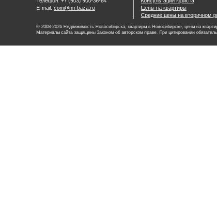
Телефон: +7 (903) 900-36-84
Консультация юриста
E-mail:
com@nn-baza.ru
Цены на квартиры
Средние цены на вторичном р
© 2008-2026 Недвижимость Новосибирска, квартиры в Новосибирске, цены на квартир
Материалы сайта защищены Законом об авторском праве. При цитировании обязатель