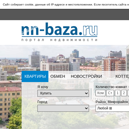
Сайт собирает cookie, данные об IP-адресе и местоположении. Если посетитель сайта н
КВАРТИРЫ
ОБМЕН
НОВОСТРОЙКИ
КОТТЕ
Я хочу
Количество комнат
Ком
Ст
1
2
Город
Район, Микрорайон
Любой
⊞