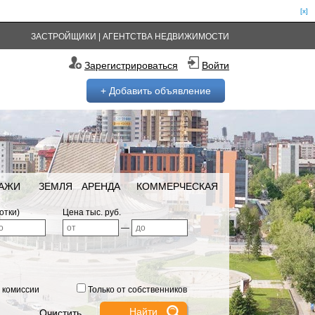
[x]
ЗАСТРОЙЩИКИ
|
АГЕНТСТВА НЕДВИЖИМОСТИ
Зарегистрироваться
Войти
+ Добавить объявление
РАЖИ
ЗЕМЛЯ
АРЕНДА
КОММЕРЧЕСКАЯ
отки)
Цена тыс. руб.
—
 комиссии
Только от собственников
Очистить