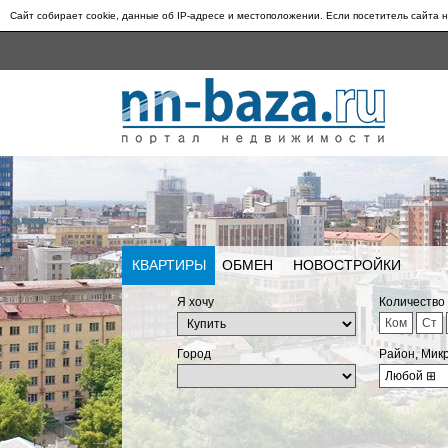
Сайт собирает cookie, данные об IP-адресе и местоположении. Если посетитель сайта н
КВАРТИРЫ
ОБМЕН
НОВОСТРОЙКИ
Я хочу
Количество
Ком
Ст
Город
Район, Мик
Любой
⊞