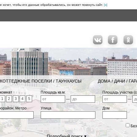
е хочет, чтобы его данные обрабатывались, он может покинуть сайт.
[x]
КОТТЕДЖНЫЕ ПОСЕЛКИ / ТАУНХАУСЫ
ДОМА / ДАЧИ / ГА
 комнат
Площадь кв.м.
Площадь участка (с
1
2
3
4
5
—
—
рорайон, Метро
Улица
Дом
Без
Подробный поиск
▼