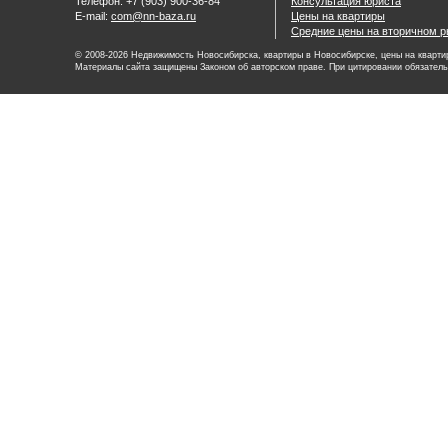
Телефон: +7 (903) 900-36-84
Консультация юриста
E-mail:
com@nn-baza.ru
Цены на квартиры
Средние цены на вторичном р
© 2008-2026 Недвижимость Новосибирска, квартиры в Новосибирске, цены на квартир
Материалы сайта защищены Законом об авторском праве. При цитировании обязатель