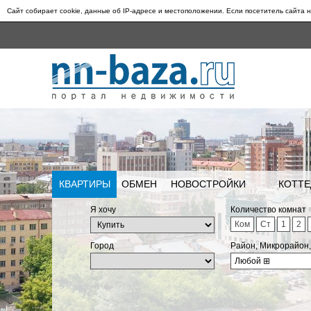
Сайт собирает cookie, данные об IP-адресе и местоположении. Если посетитель сайта н
КВАРТИРЫ
ОБМЕН
НОВОСТРОЙКИ
КОТТЕ
Я хочу
Количество комнат
Ком
Ст
1
2
Город
Район, Микрорайон
Любой
⊞