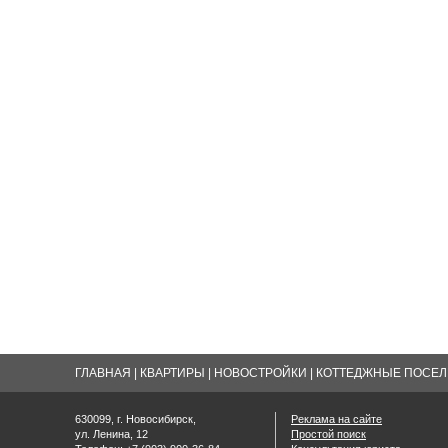
ГЛАВНАЯ
|
КВАРТИРЫ
|
НОВОСТРОЙКИ
|
КОТТЕДЖНЫЕ ПОСЕЛК
630099, г. Новосибирск,
Реклама на сайте
ул. Ленина, 12
Простой поиск