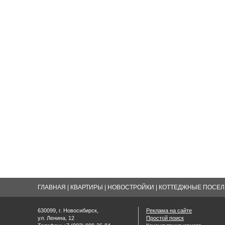
ГЛАВНАЯ
|
КВАРТИРЫ
|
НОВОСТРОЙКИ
|
КОТТЕДЖНЫЕ ПОСЕЛК
630099, г. Новосибирск,
Реклама на сайте
ул. Ленина, 12
Простой поиск