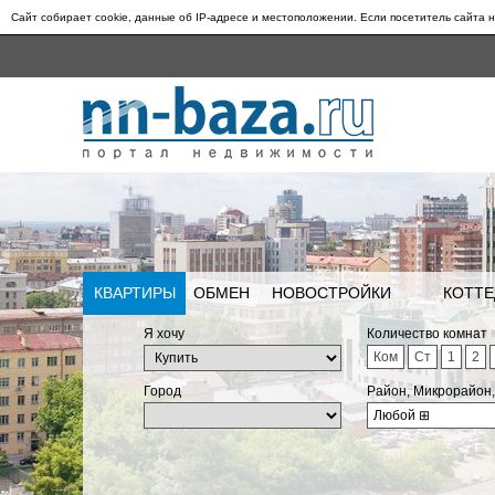
Сайт собирает cookie, данные об IP-адресе и местоположении. Если посетитель сайта н
КВАРТИРЫ
ОБМЕН
НОВОСТРОЙКИ
КОТТЕ
Я хочу
Количество комнат
Ком
Ст
1
2
Город
Район, Микрорайон
Любой
⊞