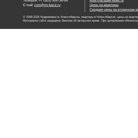
Телефон: +7 (903) 900-36-84
Консультация юриста
E-mail:
com@nn-baza.ru
Цены на квартиры
Средние цены на вторичном р
© 2008-2026 Недвижимость Новосибирска, квартиры в Новосибирске, цены на квартир
Материалы сайта защищены Законом об авторском праве. При цитировании обязатель