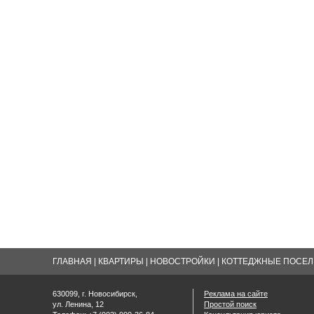
ГЛАВНАЯ
|
КВАРТИРЫ
|
НОВОСТРОЙКИ
|
КОТТЕДЖНЫЕ ПОСЕЛК
630099, г. Новосибирск,
Реклама на сайте
ул. Ленина, 12
Простой поиск