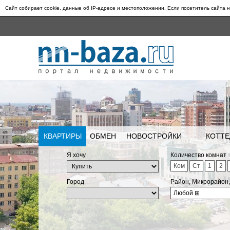
Сайт собирает cookie, данные об IP-адресе и местоположении. Если посетитель сайта н
КВАРТИРЫ
ОБМЕН
НОВОСТРОЙКИ
КОТТЕ
Я хочу
Количество комнат
Ком
Ст
1
2
Город
Район, Микрорайон
Любой
⊞