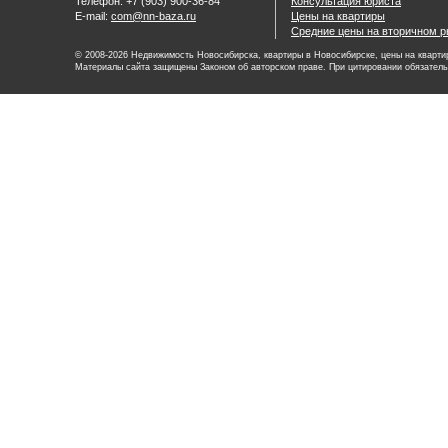
Телефон: +7 (903) 900-36-84
Консультация юриста
E-mail:
com@nn-baza.ru
Цены на квартиры
Средние цены на вторичном р
© 2008-2026 Недвижимость Новосибирска, квартиры в Новосибирске, цены на квартир
Материалы сайта защищены Законом об авторском праве. При цитировании обязатель