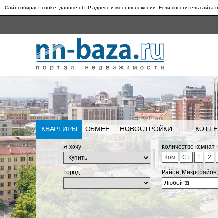
Сайт собирает cookie, данные об IP-адресе и местоположении. Если посетитель сайта н
КВАРТИРЫ
ОБМЕН
НОВОСТРОЙКИ
КОТТЕ
Я хочу
Количество комнат
Ком
Ст
1
2
Город
Район, Микрорайон
Любой
⊞