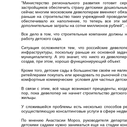
"Министерство регионального развития готовит се
застройщиков обеспечить страну детскими дошкольным
сейчас многим московским девелоперам вменяют обязате
раньше на строительство таких учреждений проводили
обеспечивало их наполнение, то теперь все эти за
дополнительные затраты на сотни миллионов рублей", -
Все дело в том, что строительные компании должны н
работу детского сада.
Ситуация осложняется тем, что российские девело
инфраструктуры, поскольку раньше их основной зада
муниципалитету. А это значит, что никто из девелоп
создав, при этом, хорошо функционирующий объект.
Кроме того, детские сады в большинстве своём не явля
ритейлерами покупать или арендовать по рыночной ста
комфортные коммерческие условия для частных детски
В связи с этим, всё чаще возникают прецеденты, ког
пор, пока девелопер не начнет строительство детского
жильцы.
У сложившейся проблемы есть несколько способов р
осуществляющую консалтинговые услуги в сфере недв
По мнению Анастасии Мороз, руководителя департ
детскими садами нужно заниматься еще на стадии кон