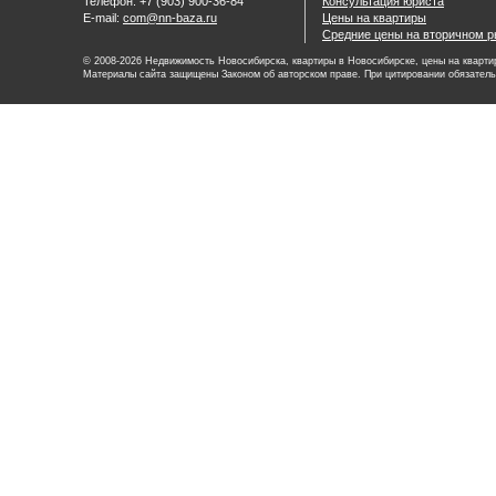
Телефон: +7 (903) 900-36-84
Консультация юриста
E-mail:
com@nn-baza.ru
Цены на квартиры
Средние цены на вторичном р
© 2008-2026 Недвижимость Новосибирска, квартиры в Новосибирске, цены на квартир
Материалы сайта защищены Законом об авторском праве. При цитировании обязатель