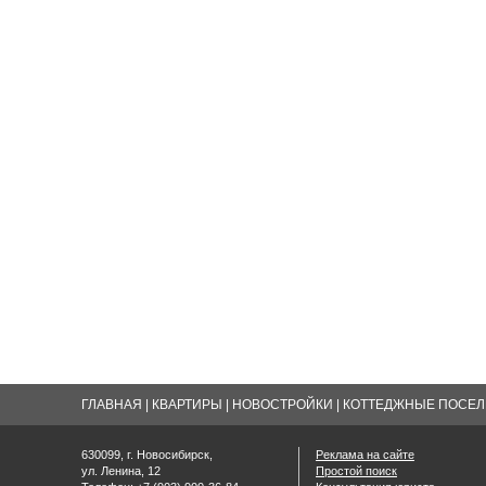
ГЛАВНАЯ
|
КВАРТИРЫ
|
НОВОСТРОЙКИ
|
КОТТЕДЖНЫЕ ПОСЕЛК
630099, г. Новосибирск,
Реклама на сайте
ул. Ленина, 12
Простой поиск