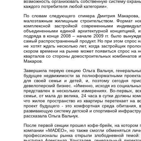
возможность организовать собственную систему охран
каждого потребителя любой категории».
По словам следующего спикера Дмитрия Макарова, 
малоэтажным жилищным строительством. Формат ново
комплексной застройкой современными индивиду
объединенными единой архитектурной концепцией, и
подряда в конце 2008 – начале 2009 гг. было вынужд
самый распространенный продукт. Но при этом спрос 
не хотят ждать несколько лет, когда застройщик прол
скором времени на рынке может появиться спрос на н
кварталов со стороны домостроительных комбинатов 
Макаров.
Завершила первую секцию Ольга Вальчук, генеральный
будущее недвижимости за полноформатными проектам
для своей семьи и детей, и, поэтому сегодня прис
девелоперский бизнес. «Именно, исходя из социальны
представлен в нескольких измерениях. Во-первых, вс
семьи, от мала до велика, 24 часа в сутки должны ко
что жилое пространство из квартиры перетекает на 
проект будущего - это комфортная среда обитания,
развивающую систему детской и спортивной инфрастру
рассказала Ольга Вальчук.
После первой секции прошел кофе-брейк, на котором 
компании «MADEO», но также смогли обменяться личн
профессионалы рынка открыли злободневной темой: 
выступил Александр Хрусталев, генеральный директ