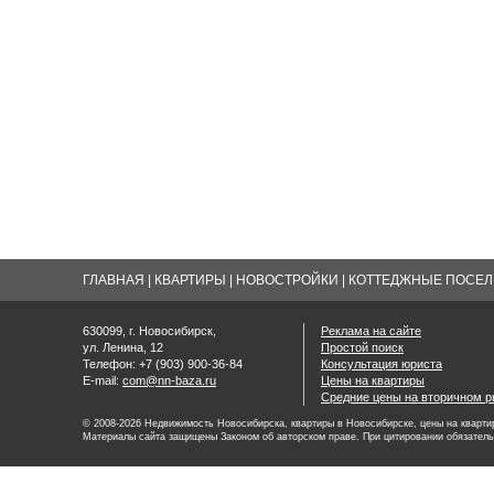
ГЛАВНАЯ
|
КВАРТИРЫ
|
НОВОСТРОЙКИ
|
КОТТЕДЖНЫЕ ПОСЕЛК
630099, г. Новосибирск,
Реклама на сайте
ул. Ленина, 12
Простой поиск
Телефон: +7 (903) 900-36-84
Консультация юриста
E-mail:
com@nn-baza.ru
Цены на квартиры
Средние цены на вторичном р
© 2008-2026 Недвижимость Новосибирска, квартиры в Новосибирске, цены на квартир
Материалы сайта защищены Законом об авторском праве. При цитировании обязатель