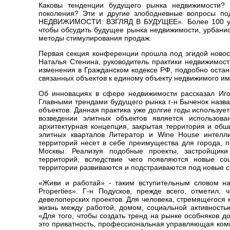
Каковы тенденции будущего рынка недвижимости? 
поколения? Эти и другие злободневные вопросы по
НЕДВИЖИМОСТИ: ВЗГЛЯД В БУДУЩЕЕ». Более 100 успе
чтобы обсудить будущее рынка недвижимости, урбанис
методы стимулирования продаж.
Первая секция конференции прошла под эгидой новост
Наталья Стенина, руководитель практики недвижимост
изменения в Гражданском кодексе РФ, подробно остан
связанных объектов к единому объекту недвижимого и
Об инновациях в сфере недвижимости рассказал Иго
Главными трендами будущего рынка г-н Быченок назва
объектов. Данная практика уже долгие годы использу
возведении элитных объектов является использова
архитектурная концепция, закрытая территория и обш
элитных кварталов Литератор и Wine House интелл
территорий несет в себе преимущества для города, п
Москвы. Реализуя подобные проекты, застройщики
территорий, вследствие чего появляются новые с
территории развиваются и подстраиваются под новые 
«Живи и работай» - таким вступительным словом н
Properties». Г-н Подусков, прежде всего, отметил
девелоперских проектов. Для человека, стремящегося 
жизнь между работой, домом, социальной активность
«Для того, чтобы создать тренд на рынке особняков д
это приватность, профессиональная управляющая ком