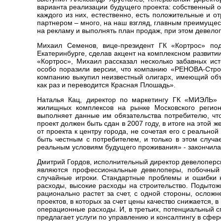
варианта реализации будущего проекта: собственный 
каждого из них, естественно, есть положительные и 
партнером – много, на наш взгляд, главным преимущес
на рекламу и выполнять план продаж, при этом девелоп
Михаил Семенов, вице-президент ГК «Кортрос» под
Екатеринбурге, сделав акцент на комплексном развит
«Кортрос», Михаил рассказал несколько забавных ист
особо поразили версии, что компанию «РЕНОВА-Стро
компанию выкупил неизвестный олигарх, имеющий объе
как раз и переводится Красная Плошадь».
Наталья Кац, директор по маркетингу ГК «МИЭЛЬ»
жилищных комплексов на рынке Московского регион
выполняет данные им обязательства потребителю, что
проект должен быть сдан в 2007 году, в итоге на этой 
от проекта к центру города, не сочетая его с реальн
быть честным с потребителем, и только в этом случа
реальным условиям будущего проживания» - закончила 
Дмитрий Гордов, исполнительный директор девелоперс
являются профессиональные девелоперы, побочный б
случайные игроки. Стандартные проблемы и ошибки 
расходы, высокие расходы на строительство. Подытож
рационально растет за счет, с одной стороны, осложн
проектов, в которых за счет цены качество снижается, 
операционные расходы. И, в третьих, потенциальный 
предлагает услуги по управлению и консалтингу в сфер