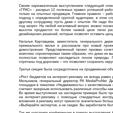
Своим харизматичным выступлением следующий спике
«ГРАС» - раскрыл 12 полезных правил успешной работ
только на опытных продавцов. Главное правило – рабо
подход с определенной группой аудитории, в этом сл
другому сотруднику, пусть даже с опытом. Не надо б
под запрет. На любой негативный вопрос можно посмо
высоток продаются по более низкой цене легко раз
дизайнерских решений, которые позволят оставить цену
Наталья Картавцева, заместитель генерального ди
премиального жилья и рассказала про новый прое
домостроения. Представленный проект призван соче
комплекс спроектирован таким образом, что дома не в
полностью позволяют насладиться лоном природы. 
спрятаны под дорогами – что позволяет сохранить окр
Третья секция была сосредоточена на продвижении об
«Рост бюджетов на интернет-рекламу не всегда равен 
Мельников, генеральный директор РА MediaProNet. 
площадок в тематике «Недвижимость» с качественным 
считают зазорным использовать различные способы нак
Во время выступления на наглядном примере было пр
на интернет-рекламу с помощью стандартных инстру
вложения в рекламу могут принести значительно боль
«Выбирайте экспертов, а не скидки. Вы заработаете бо
Так же участники конференции в рамках выступления 