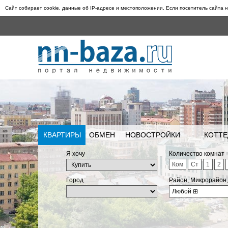
Сайт собирает cookie, данные об IP-адресе и местоположении. Если посетитель сайта н
КВАРТИРЫ
ОБМЕН
НОВОСТРОЙКИ
КОТТЕ
Я хочу
Количество комнат
Ком
Ст
1
2
Город
Район, Микрорайон
Любой
⊞