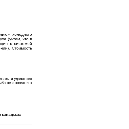
нию» холодного
ха (учтем, что в
яция с системой
ений). Стоимость
устимы и удаляются
ибо не относятся к
 канадских