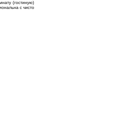
мнату (гостиную)
иональна с чисто