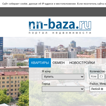
Сайт собирает cookie, данные об IP-адресе и местоположении. Если посетитель сайта н
КВАРТИРЫ
ОБМЕН
НОВОСТРОЙКИ
Я хочу
Количество
Ком
Ст
Город
Район, Мик
Любой
⊞