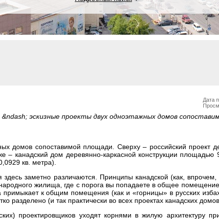
Дата п
Просм
и &ndash; эскизные проекты двух одноэтажных домов сопостави
ных домов сопоставимой площади. Сверху – российский проект д
же – канадский дом деревянно-каркасной конструкции площадью 9
,0929 кв. метра).
 здесь заметно различаются. Принципы канадской (как, впрочем,
 народного жилища, где с порога вы попадаете в общее помещение 
на примыкает к общим помещения (как и «горницы» в русских избах
о разделено (и так практически во всех проектах канадских домов
ских) проектировщиков уходят корнями в жилую архитектуру пр