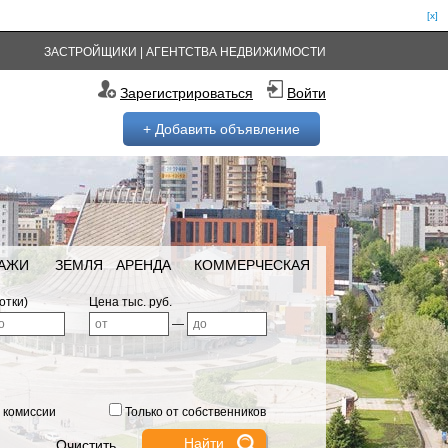
[x]
ЗАСТРОЙЩИКИ
|
АГЕНТСТВА НЕДВИЖИМОСТИ
Зарегистрироваться
Войти
+ Добавить объявление
РАЖИ
ЗЕМЛЯ
АРЕНДА
КОММЕРЧЕСКАЯ
отки)
Цена тыс. руб.
—
 комиссии
Только от собственников
Очистить