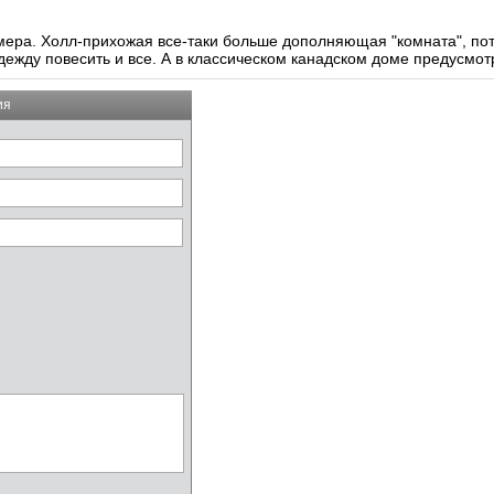
змера. Холл-прихожая все-таки больше дополняющая "комната", по
дежду повесить и все. А в классическом канадском доме предусмо
ия