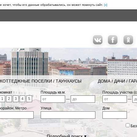
е хочет, чтобы его данные обрабатывались, он может покинуть сайт.
[x]
КОТТЕДЖНЫЕ ПОСЕЛКИ / ТАУНХАУСЫ
ДОМА / ДАЧИ / ГА
 комнат
Площадь кв.м.
Площадь участка (с
1
2
3
4
5
—
—
рорайон, Метро
Улица
Дом
Без
Подробный поиск
▼