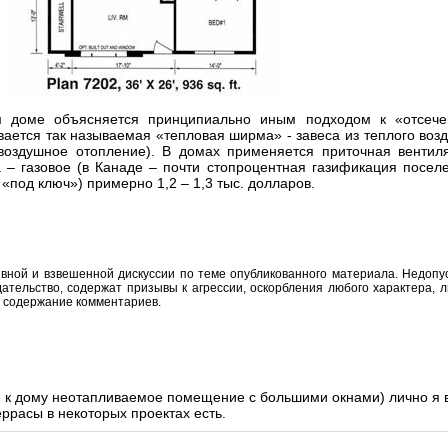
м доме объясняется принципиально иным подходом к «отсече
ается так называемая «тепловая ширма» - завеса из теплого возду
 воздушное отопление). В домах применяется приточная вентил
 – газовое (в Канаде – почти стопроцентная газификация посел
«под ключ») примерно 1,2 – 1,3 тыс. долларов.
вной и взвешенной дискуссии по теме опубликованного материала. Недоп
тельство, содержат призывы к агрессии, оскорбления любого характера, л
а содержание комментариев.
к дому неотапливаемое помещение с большими окнами) лично я в
еррасы в некоторых проектах есть.