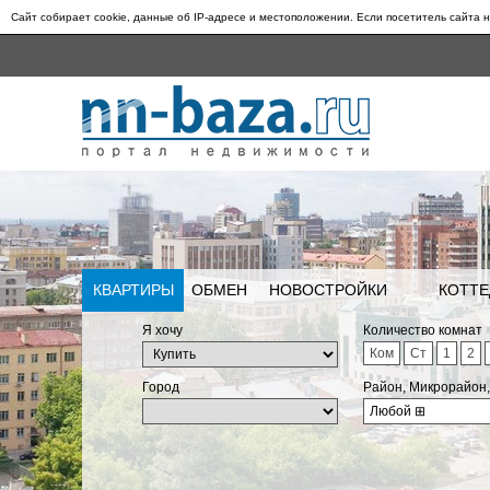
Сайт собирает cookie, данные об IP-адресе и местоположении. Если посетитель сайта н
КВАРТИРЫ
ОБМЕН
НОВОСТРОЙКИ
КОТТЕ
Я хочу
Количество комнат
Ком
Ст
1
2
Город
Район, Микрорайон
Любой
⊞