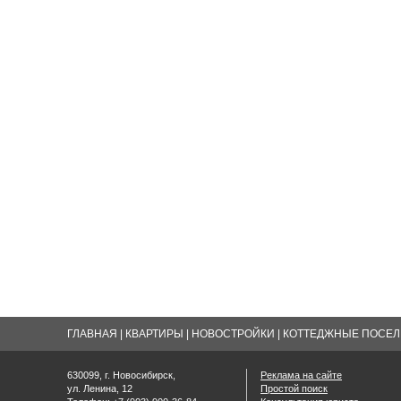
ГЛАВНАЯ
|
КВАРТИРЫ
|
НОВОСТРОЙКИ
|
КОТТЕДЖНЫЕ ПОСЕЛК
630099, г. Новосибирск,
Реклама на сайте
ул. Ленина, 12
Простой поиск