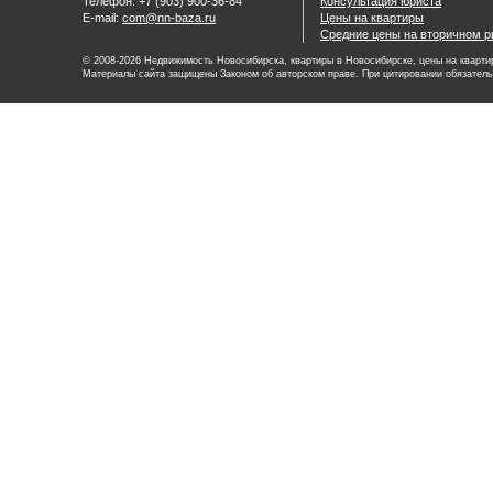
Телефон: +7 (903) 900-36-84
Консультация юриста
E-mail:
com@nn-baza.ru
Цены на квартиры
Средние цены на вторичном р
© 2008-2026 Недвижимость Новосибирска, квартиры в Новосибирске, цены на квартир
Материалы сайта защищены Законом об авторском праве. При цитировании обязатель