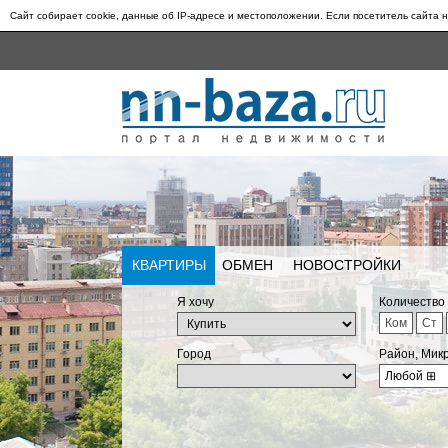
Сайт собирает cookie, данные об IP-адресе и местоположении. Если посетитель сайта н
КВАРТИРЫ
ОБМЕН
НОВОСТРОЙКИ
Я хочу
Количество
Ком
Ст
Город
Район, Мик
Любой
⊞