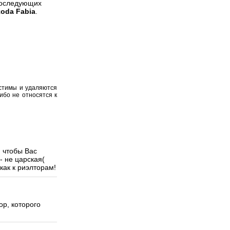
 последующих
oda Fabia
.
устимы и удаляются
ибо не относятся к
, чтобы Вас
- не царская(
как к риэлторам!
ор, которого