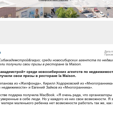
А
Дата п
Просм
;Сибакадемстрой&raquo; среди новосибирских агентств по недв
ли получили свои призы в ресторане la Maison.
кадемстрой» среди новосибирских агентств по недвижимости
учили свои призы в ресторане la Maison.
тепанова из «Жилфонда», Кирилл Ходорковский из «Многогранника
 недвижимости» и Евгений Зайков из «Многогранника».
естве подарка получила MacBook. «Я очень рада, что организаторы
уверенные в себе люди. Но у каждого из них свои возможности. Я 
 матери маленького ребенка нет возможности работать так же, как 