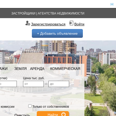
[x]
ЗАСТРОЙЩИКИ
|
АГЕНТСТВА НЕДВИЖИМОСТИ
Зарегистрироваться
Войти
+ Добавить объявление
РАЖИ
ЗЕМЛЯ
АРЕНДА
КОММЕРЧЕСКАЯ
отки)
Цена тыс. руб.
—
 комиссии
Только от собственников
Очистить