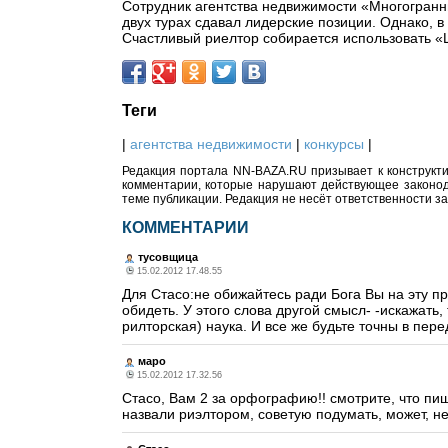
Сотрудник агентства недвижимости «Многогран
двух турах сдавал лидерские позиции. Однако, 
Счастливый риелтор собирается использовать «Ш
Теги
|
агентства недвижимости
|
конкурсы
|
Редакция портала NN-BAZA.RU призывает к конструкти
комментарии, которые нарушают действующее законода
теме публикации. Редакция не несёт ответственности з
КОММЕНТАРИИ
тусовщица
15.02.2012 17.48.55
Для Стасо:не обижайтесь ради Бога Вы на эту пре
обидеть. У этого слова другой смысл- -искажать
рилторская) наука. И все же будьте точны в пер
маро
15.02.2012 17.32.56
Стасо, Вам 2 за орфографию!! смотрите, что пиш
назвали риэлтором, советую подумать, может, не 