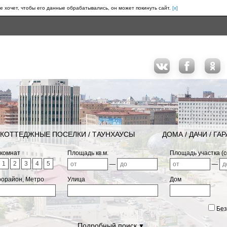
е хочет, чтобы его данные обрабатывались, он может покинуть сайт.
[x]
КОТТЕДЖНЫЕ ПОСЕЛКИ / ТАУНХАУСЫ
ДОМА / ДАЧИ / ГА
 комнат
Площадь кв.м.
Площадь участка (с
1
2
3
4
5
—
—
рорайон, Метро
Улица
Дом
Без
Подробный поиск
▼