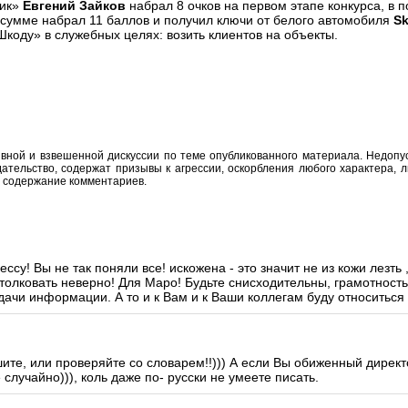
ник»
Евгений Зайков
набрал 8 очков на первом этапе конкурса, в
в сумме набрал 11 баллов и получил ключи от белого автомобиля
Sk
коду» в служебных целях: возить клиентов на объекты.
вной и взвешенной дискуссии по теме опубликованного материала. Недоп
тельство, содержат призывы к агрессии, оскорбления любого характера, л
а содержание комментариев.
ссу! Вы не так поняли все! искожена - это значит не из кожи лезть 
, толковать неверно! Для Маро! Будьте снисходительны, грамотность
едачи информации. А то и к Вам и к Ваши коллегам буду относиться 
ите, или проверяйте со словарем!!))) А если Вы обиженный директ
случайно))), коль даже по- русски не умеете писать.