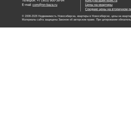
Телефон: +7 (903) 900-36-84
Консультация юриста
E-mail:
com@nn-baza.ru
Цены на квартиры
Средние цены на вторичном р
© 2008-2026 Недвижимость Новосибирска, квартиры в Новосибирске, цены на квартир
Материалы сайта защищены Законом об авторском праве. При цитировании обязатель