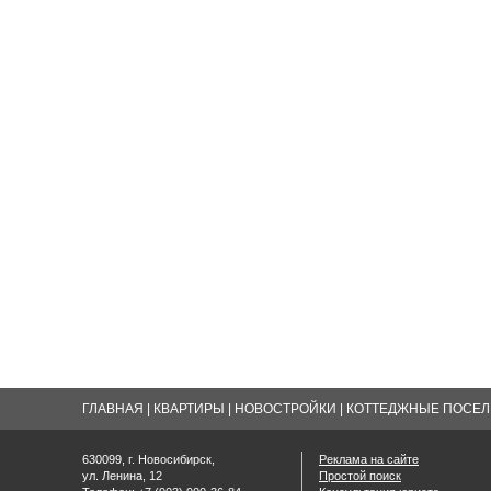
ГЛАВНАЯ
|
КВАРТИРЫ
|
НОВОСТРОЙКИ
|
КОТТЕДЖНЫЕ ПОСЕЛК
630099, г. Новосибирск,
Реклама на сайте
ул. Ленина, 12
Простой поиск