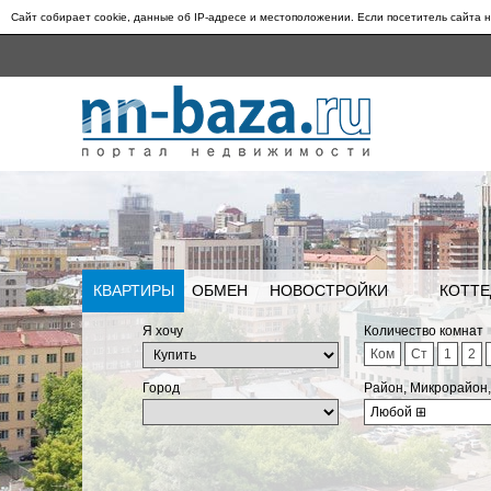
Сайт собирает cookie, данные об IP-адресе и местоположении. Если посетитель сайта н
КВАРТИРЫ
ОБМЕН
НОВОСТРОЙКИ
КОТТЕ
Я хочу
Количество комнат
Ком
Ст
1
2
Город
Район, Микрорайон
Любой
⊞