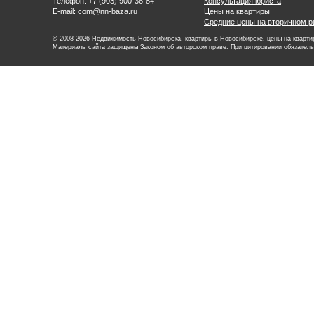
Телефон: +7 (903) 900-36-84
Консультация юриста
E-mail:
com@nn-baza.ru
Цены на квартиры
Средние цены на вторичном р
© 2008-2026 Недвижимость Новосибирска, квартиры в Новосибирске, цены на квартир
Материалы сайта защищены Законом об авторском праве. При цитировании обязатель