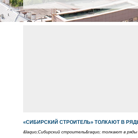
«СИБИРСКИЙ СТРОИТЕЛЬ» ТОЛКАЮТ В РЯД
&laquo;Сибирский строитель&raquo; толкают в ряды