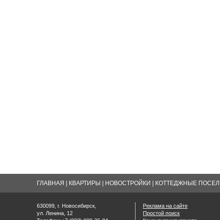
ГЛАВНАЯ
|
КВАРТИРЫ
|
НОВОСТРОЙКИ
|
КОТТЕДЖНЫЕ ПОСЕЛК
630099, г. Новосибирск,
Реклама на сайте
ул. Ленина, 12
Простой поиск