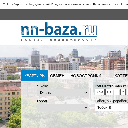
Сайт собирает cookie, данные об IP-адресе и местоположении. Если посетитель сайта н
КВАРТИРЫ
ОБМЕН
НОВОСТРОЙКИ
КОТТЕ
Я хочу
Количество комнат
Ком
Ст
1
2
Город
Район, Микрорайон
Любой
⊞