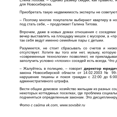
Елена Лобова. – Однако размер скидки, как правило, 
для Новосибирска.
Приобретать такую недвижимость эксперты не советуют
– Поэтому многие покупатели выбирают квартиру в но
под стать себе, – продолжает Галина Титова.
Впрочем, даже в новых домах отношения с соседями 
вечер выставлять на площадку мешок с мусором, а «пр
так себя ведут именно семейные пары с детьми.
Разумеется, не стоит сбрасывать со счетов и низко
отсутствует. Хотите вы того или нет, музыку, котор
«современные технологии» позволяют, не прикладывая 
заполучить условно «плохих» соседей есть всегда. Что 
– Жалуйтесь в полицию, – говорит
директор юридич
закона Новосибирской области от 14.02.2003 № 99
нарушение тишины и покоя граждан с 22:00 до 6:0
административного штрафа.
Вести общее домовое хозяйство жильцам из разных соц
некоторых коттеджных поселках, где проблема социальн
подчиняться определенным законам. Это дисциплинируе
Фото с сайта vk.com, www.sovsibir.ru