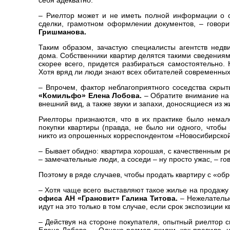
себя адекватно.
– Риелтор может и не иметь полной информации о с
сделки, грамотном оформлении документов, – говор
Гришманова.
Таким образом, зачастую специалисты агентств недв
дома. Собственники квартир делятся такими сведениям
скорее всего, придется разбираться самостоятельно.
Хотя вряд ли люди знают всех обитателей современных 
– Впрочем, фактор неблагоприятного соседства скрыт
«Комильфо» Елена Лобова.
– Обратите внимание на 
внешний вид, а также звуки и запахи, доносящиеся из
Риелторы признаются, что в их практике было немало
покупки квартиры (правда, не было ни одного, чтобы
никто из опрошенных корреспондентом «Новосибирской
– Бывает обидно: квартира хорошая, с качественным р
– замечательные люди, а соседи – ну просто ужас, – г
Поэтому в ряде случаев, чтобы продать квартиру с «о
– Хотя чаще всего выставляют такое жилье на продажу
офиса АН «Грановит» Галина Титова.
– Нежелательн
идут на это только в том случае, если срок экспозиции 
– Действуя на стороне покупателя, опытный риелтор с