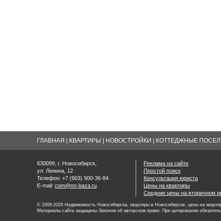
ГЛАВНАЯ
|
КВАРТИРЫ
|
НОВОСТРОЙКИ
|
КОТТЕДЖНЫЕ ПОСЕЛК
630099, г. Новосибирск,
Реклама на сайте
ул. Ленина, 12
Простой поиск
Телефон: +7 (903) 900-36-84
Консультация юриста
E-mail:
com@nn-baza.ru
Цены на квартиры
Средние цены на вторичном р
© 2008-2026 Недвижимость Новосибирска, квартиры в Новосибирске, цены на квартир
Материалы сайта защищены Законом об авторском праве. При цитировании обязатель