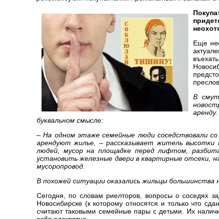
Покупа
придет
неохот
Еще не
актуале
въехать
Новосиб
предст
преслов
В смут
новостр
аренду
буквальном смысле:
– На одном этаже семейные люди соседствовали со
арендуют жилье, – рассказывает житель высотки 
людей, мусор на площадке перед лифтом, разбита
установить железные двери в квартирные отсеки, н
мусоропровод.
В похожей ситуации оказались жильцы большинства н
Сегодня, по словам риелторов, вопросы о соседях з
Новосибирске (к которому относятся и только что сд
считают таковыми семейные пары с детьми. Их наличие