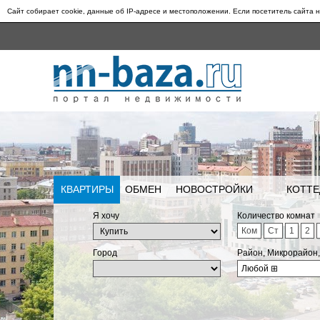
Сайт собирает cookie, данные об IP-адресе и местоположении. Если посетитель сайта н
КВАРТИРЫ
ОБМЕН
НОВОСТРОЙКИ
КОТТЕ
Я хочу
Количество комнат
Ком
Ст
1
2
Город
Район, Микрорайон
Любой
⊞