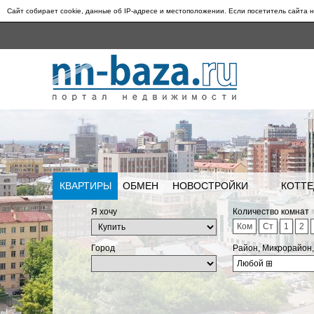
Сайт собирает cookie, данные об IP-адресе и местоположении. Если посетитель сайта н
КВАРТИРЫ
ОБМЕН
НОВОСТРОЙКИ
КОТТЕ
Я хочу
Количество комнат
Ком
Ст
1
2
Город
Район, Микрорайон
Любой
⊞