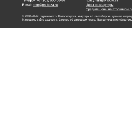
Телефон: +7 (903) 900-36-84
Консультация юриста
E-mail:
com@nn-baza.ru
Цены на квартиры
Средние цены на вторичном р
© 2008-2026 Недвижимость Новосибирска, квартиры в Новосибирске, цены на квартир
Материалы сайта защищены Законом об авторском праве. При цитировании обязатель