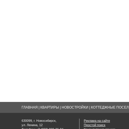
ГЛАВНАЯ
|
КВАРТИРЫ
|
НОВОСТРОЙКИ
|
КОТТЕДЖНЫЕ ПОСЕЛК
630099, г. Новосибирск,
Реклама на сайте
ул. Ленина, 12
Простой поиск