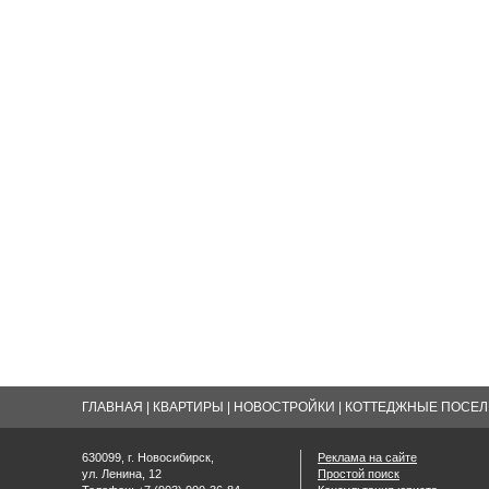
ГЛАВНАЯ
|
КВАРТИРЫ
|
НОВОСТРОЙКИ
|
КОТТЕДЖНЫЕ ПОСЕЛК
630099, г. Новосибирск,
Реклама на сайте
ул. Ленина, 12
Простой поиск