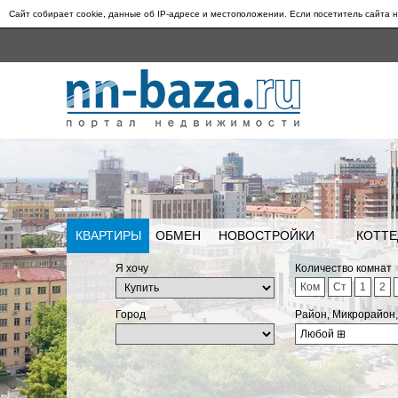
Сайт собирает cookie, данные об IP-адресе и местоположении. Если посетитель сайта н
КВАРТИРЫ
ОБМЕН
НОВОСТРОЙКИ
КОТТЕ
Я хочу
Количество комнат
Ком
Ст
1
2
Город
Район, Микрорайон
Любой
⊞