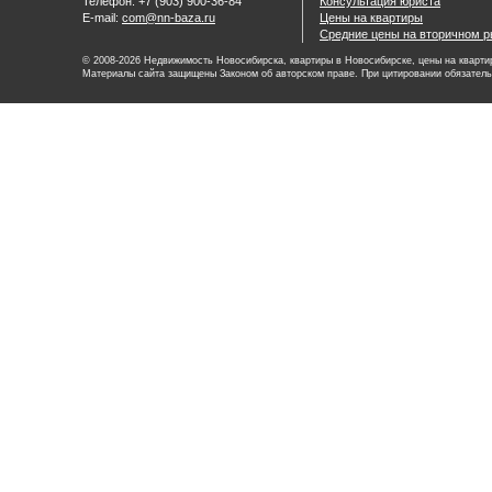
Телефон: +7 (903) 900-36-84
Консультация юриста
E-mail:
com@nn-baza.ru
Цены на квартиры
Средние цены на вторичном р
© 2008-2026 Недвижимость Новосибирска, квартиры в Новосибирске, цены на квартир
Материалы сайта защищены Законом об авторском праве. При цитировании обязатель