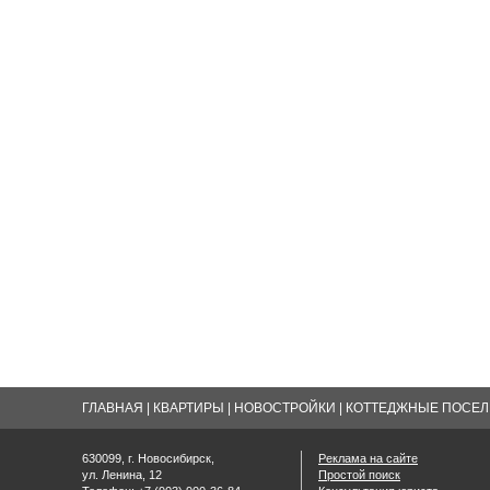
ГЛАВНАЯ
|
КВАРТИРЫ
|
НОВОСТРОЙКИ
|
КОТТЕДЖНЫЕ ПОСЕЛК
630099, г. Новосибирск,
Реклама на сайте
ул. Ленина, 12
Простой поиск