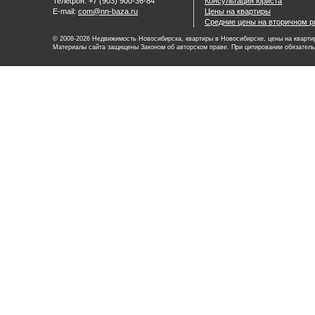
Телефон: +7 (903) 900-36-84
Консультация юриста
E-mail:
com@nn-baza.ru
Цены на квартиры
Средние цены на вторичном р
© 2008-2026 Недвижимость Новосибирска, квартиры в Новосибирске, цены на квартир
Материалы сайта защищены Законом об авторском праве. При цитировании обязатель