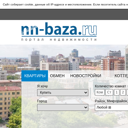
Сайт собирает cookie, данные об IP-адресе и местоположении. Если посетитель сайта н
КВАРТИРЫ
ОБМЕН
НОВОСТРОЙКИ
КОТТЕ
Я хочу
Количество комнат
Ком
Ст
1
2
Город
Район, Микрорайон
Любой
⊞