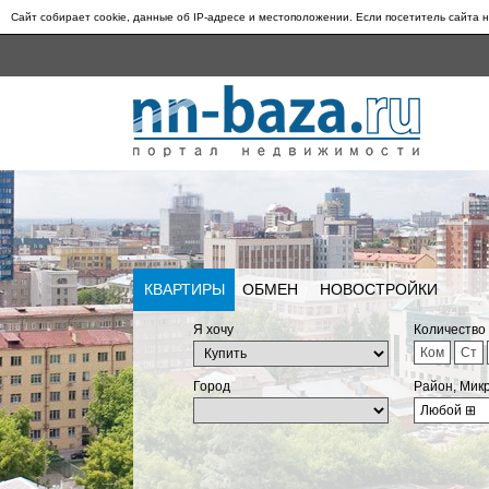
Сайт собирает cookie, данные об IP-адресе и местоположении. Если посетитель сайта н
КВАРТИРЫ
ОБМЕН
НОВОСТРОЙКИ
Я хочу
Количество
Ком
Ст
Город
Район, Мик
Любой
⊞