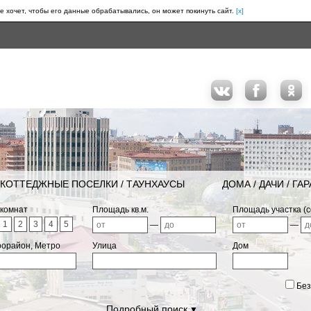
е хочет, чтобы его данные обрабатывались, он может покинуть сайт.
[x]
КОТТЕДЖНЫЕ ПОСЕЛКИ / ТАУНХАУСЫ
ДОМА / ДАЧИ / ГА
 комнат
Площадь кв.м.
Площадь участка (с
1
2
3
4
5
—
—
рорайон, Метро
Улица
Дом
Без
Подробный поиск
▼