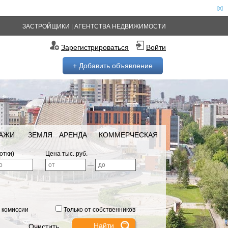
[x]
ЗАСТРОЙЩИКИ
|
АГЕНТСТВА НЕДВИЖИМОСТИ
Зарегистрироваться
Войти
+ Добавить объявление
РАЖИ
ЗЕМЛЯ
АРЕНДА
КОММЕРЧЕСКАЯ
отки)
Цена тыс. руб.
—
 комиссии
Только от собственников
Очистить