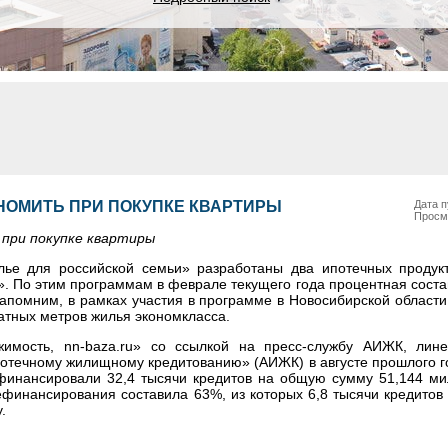
НОМИТЬ ПРИ ПОКУПКЕ КВАРТИРЫ
Дата п
Просм
 при покупке квартиры
е для российской семьи» разработаны два ипотечных продукт
». По этим программам в феврале текущего года процентная соста
апомним, в рамках участия в программе в Новосибирской област
атных метров жилья экономкласса.
имость, nn-baza.ru» со ссылкой на пресс-службу АИЖК, лин
потечному жилищному кредитованию» (АИЖК) в августе прошлого г
инансировали 32,4 тысячи кредитов на общую сумму 51,144 ми
финансирования составила 63%, из которых 6,8 тысячи кредитов 
.