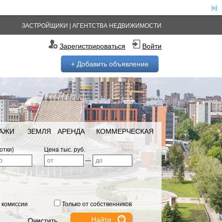
[x]
ЗАСТРОЙЩИКИ
|
АГЕНТСТВА НЕДВИЖИМОСТИ
Зарегистрироваться
Войти
+ Добавить объявление
РАЖИ
ЗЕМЛЯ
АРЕНДА
КОММЕРЧЕСКАЯ
отки)
Цена тыс. руб.
—
 комиссии
Только от собственников
Очистить