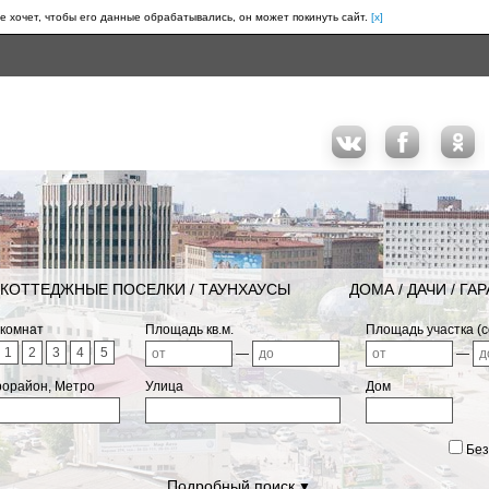
е хочет, чтобы его данные обрабатывались, он может покинуть сайт.
[x]
КОТТЕДЖНЫЕ ПОСЕЛКИ / ТАУНХАУСЫ
ДОМА / ДАЧИ / ГА
 комнат
Площадь кв.м.
Площадь участка (с
1
2
3
4
5
—
—
рорайон, Метро
Улица
Дом
Без
Подробный поиск
▼