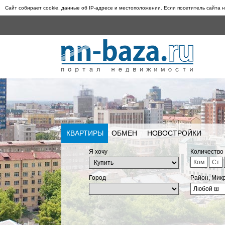
Сайт собирает cookie, данные об IP-адресе и местоположении. Если посетитель сайта н
КВАРТИРЫ
ОБМЕН
НОВОСТРОЙКИ
Я хочу
Количество
Ком
Ст
Город
Район, Мик
Любой
⊞