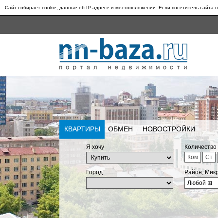
Сайт собирает cookie, данные об IP-адресе и местоположении. Если посетитель сайта н
КВАРТИРЫ
ОБМЕН
НОВОСТРОЙКИ
Я хочу
Количество
Ком
Ст
Город
Район, Мик
Любой
⊞