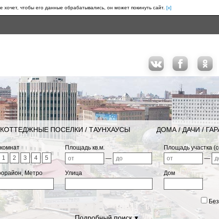
е хочет, чтобы его данные обрабатывались, он может покинуть сайт.
[x]
КОТТЕДЖНЫЕ ПОСЕЛКИ / ТАУНХАУСЫ
ДОМА / ДАЧИ / ГА
 комнат
Площадь кв.м.
Площадь участка (с
1
2
3
4
5
—
—
рорайон, Метро
Улица
Дом
Без
Подробный поиск
▼