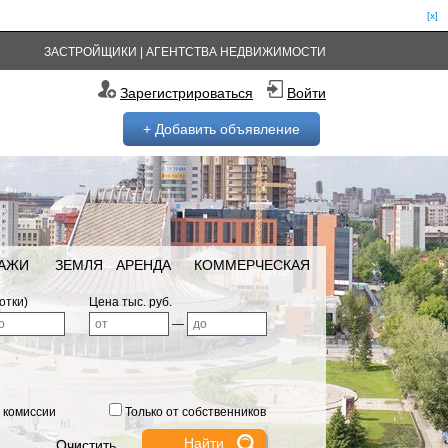
[x]
ЗАСТРОЙЩИКИ
|
АГЕНТСТВА НЕДВИЖИМОСТИ
Зарегистрироваться
Войти
+ Добавить объявление
РАЖИ
ЗЕМЛЯ
АРЕНДА
КОММЕРЧЕСКАЯ
отки)
Цена тыс. руб.
—
 комиссии
Только от собственников
Очистить