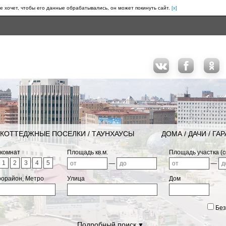
е хочет, чтобы его данные обрабатывались, он может покинуть сайт.
[x]
КОТТЕДЖНЫЕ ПОСЕЛКИ / ТАУНХАУСЫ
ДОМА / ДАЧИ / ГА
 комнат
Площадь кв.м.
Площадь участка (с
1
2
3
4
5
—
—
рорайон, Метро
Улица
Дом
Без
Подробный поиск
▼