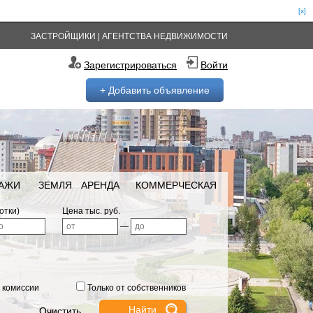
[x]
ЗАСТРОЙЩИКИ
|
АГЕНТСТВА НЕДВИЖИМОСТИ
Зарегистрироваться
Войти
+ Добавить объявление
РАЖИ
ЗЕМЛЯ
АРЕНДА
КОММЕРЧЕСКАЯ
отки)
Цена тыс. руб.
—
 комиссии
Только от собственников
Очистить