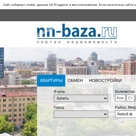
Сайт собирает cookie, данные об IP-адресе и местоположении. Если посетитель сайта н
КВАРТИРЫ
ОБМЕН
НОВОСТРОЙКИ
Я хочу
Количество
Ком
Ст
Город
Район, Мик
Любой
⊞