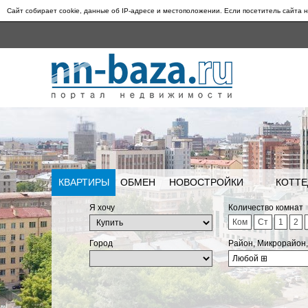
Сайт собирает cookie, данные об IP-адресе и местоположении. Если посетитель сайта н
КВАРТИРЫ
ОБМЕН
НОВОСТРОЙКИ
КОТТЕ
Я хочу
Количество комнат
Ком
Ст
1
2
Город
Район, Микрорайон
Любой
⊞