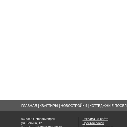
ГЛАВНАЯ
|
КВАРТИРЫ
|
НОВОСТРОЙКИ
|
КОТТЕДЖНЫЕ ПОСЕЛК
630099, г. Новосибирск,
Реклама на сайте
ул. Ленина, 12
Простой поиск