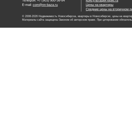
Телефон: +7 (903) 900-36-84
Консультация юриста
E-mail:
com@nn-baza.ru
Цены на квартиры
Средние цены на вторичном р
© 2008-2026 Недвижимость Новосибирска, квартиры в Новосибирске, цены на квартир
Материалы сайта защищены Законом об авторском праве. При цитировании обязатель