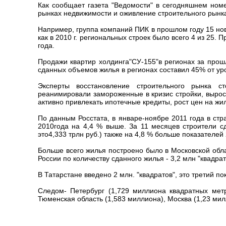
Как сообщает газета "Ведомости" в сегодняшнем ном
рынках недвижимости и оживление строительного рынка
Например, группа компаний ПИК в прошлом году 15 новы
как в 2010 г. региональных строек было всего 4 из 25.
года.
Продажи квартир холдинга"СУ-155"в регионах за прош
сданных объемов жилья в регионах составил 45% от уро
Эксперты восстановление строительного рынка с
реанимировали замороженные в кризис стройки, вырос
активно привлекать ипотечные кредиты, рост цен на ж
По данным Росстата, в январе-ноябре 2011 года в стр
2010года на 4,4 % выше. За 11 месяцев строители сд
это4,333 трлн руб.) также на 4,8 % больше показателей 
Больше всего жилья построено было в Московской обла
России по количеству сданного жилья - 3,2 млн "квадрат
В Татарстане введено 2 млн. "квадратов", это третий по
Следом- Петербург (1,729 миллиона квадратных метро
Тюменская область (1,583 миллиона), Москва (1,23 мил