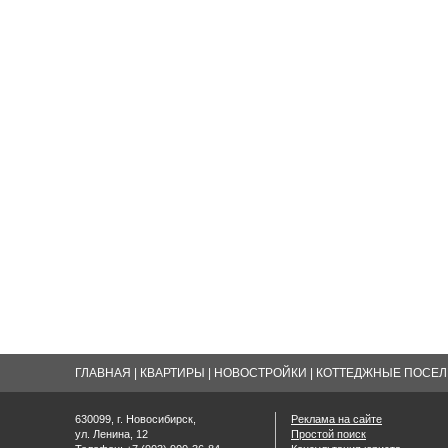
ГЛАВНАЯ
|
КВАРТИРЫ
|
НОВОСТРОЙКИ
|
КОТТЕДЖНЫЕ ПОСЕЛК
630099, г. Новосибирск,
Реклама на сайте
ул. Ленина, 12
Простой поиск