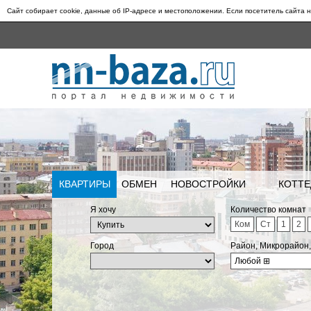
Сайт собирает cookie, данные об IP-адресе и местоположении. Если посетитель сайта н
КВАРТИРЫ
ОБМЕН
НОВОСТРОЙКИ
КОТТЕ
Я хочу
Количество комнат
Ком
Ст
1
2
Город
Район, Микрорайон
Любой
⊞