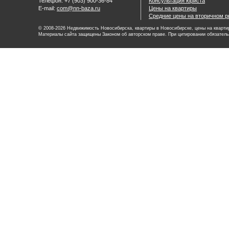
Телефон: +7 (903) 900-36-84
Консультация юриста
E-mail:
com@nn-baza.ru
Цены на квартиры
Средние цены на вторичном р
© 2008-2026 Недвижимость Новосибирска, квартиры в Новосибирске, цены на квартир
Материалы сайта защищены Законом об авторском праве. При цитировании обязатель