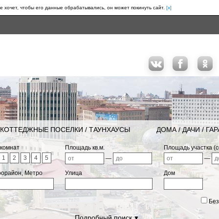
е хочет, чтобы его данные обрабатывались, он может покинуть сайт.
[x]
КОТТЕДЖНЫЕ ПОСЕЛКИ / ТАУНХАУСЫ
ДОМА / ДАЧИ / ГА
 комнат
Площадь кв.м.
Площадь участка (с
1
2
3
4
5
—
—
рорайон, Метро
Улица
Дом
Без
Подробный поиск
▼