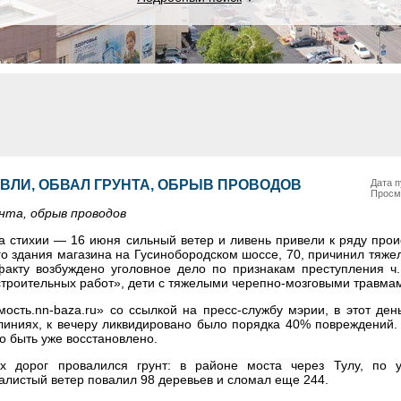
ВЛИ, ОБВАЛ ГРУНТА, ОБРЫВ ПРОВОДОВ
Дата п
Просм
унта, обрыв проводов
а стихии — 16 июня сильный ветер и ливень привели к ряду прои
го здания магазина на Гусинобородском шоссе, 70, причинил тяж
акту возбуждено уголовное дело по признакам преступления ч.
троительных работ», дети с тяжелыми черепно-мозговыми травмам
сть.nn-baza.ru» со ссылкой на пресс-службу мэрии, в этот ден
иниях, к вечеру ликвидировано было порядка 40% повреждений.
о быть уже восстановлено.
х дорог провалился грунт: в районе моста через Тулу, по 
алистый ветер повалил 98 деревьев и сломал еще 244.