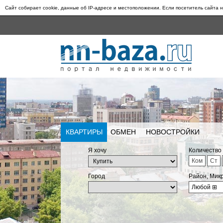
Сайт собирает cookie, данные об IP-адресе и местоположении. Если посетитель сайта н
КВАРТИРЫ
ОБМЕН
НОВОСТРОЙКИ
Я хочу
Количество
Ком
Ст
Город
Район, Мик
Любой
⊞