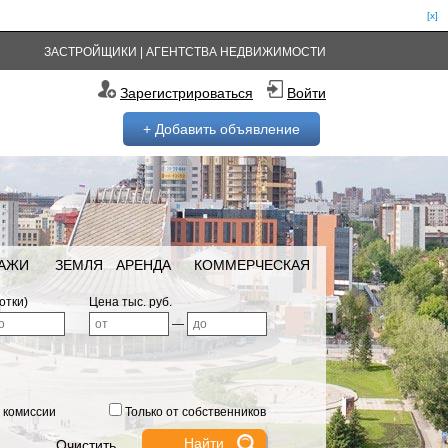
[x]
ЗАСТРОЙЩИКИ
|
АГЕНТСТВА НЕДВИЖИМОСТИ
Зарегистрироваться
Войти
+ Добавить объявление
РАЖИ
ЗЕМЛЯ
АРЕНДА
КОММЕРЧЕСКАЯ
отки)
Цена тыс. руб.
—
 комиссии
Только от собственников
Очистить