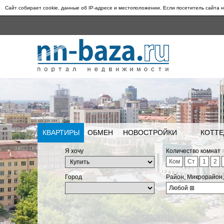
Сайт собирает cookie, данные об IP-адресе и местоположении. Если посетитель сайта н
КВАРТИРЫ
ОБМЕН
НОВОСТРОЙКИ
КОТТЕ
Я хочу
Количество комнат
Ком
Ст
1
2
Город
Район, Микрорайон
Любой
⊞