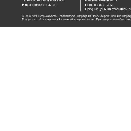
Телефон: +7 (903) 900-36-84
Консультация юриста
E-mail:
com@nn-baza.ru
Цены на квартиры
Средние цены на вторичном р
© 2008-2026 Недвижимость Новосибирска, квартиры в Новосибирске, цены на квартир
Материалы сайта защищены Законом об авторском праве. При цитировании обязатель