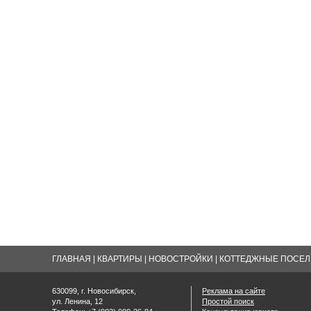
ГЛАВНАЯ
|
КВАРТИРЫ
|
НОВОСТРОЙКИ
|
КОТТЕДЖНЫЕ ПОСЕЛК
630099, г. Новосибирск,
Реклама на сайте
ул. Ленина, 12
Простой поиск