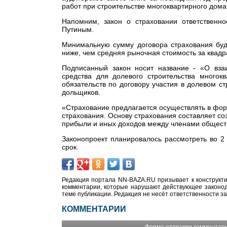
работ при строительстве многоквартирного дома
Напомним, з
акон о страховании ответственн
Путиным.
Минимальную сумму договора страхования буду
ниже, чем средняя рыночная стоимость за квад
Подписанный закон носит название - «О вза
средства для долевого строительства многок
обязательств по договору участия в долевом с
дольщиков.
«Страхование предлагается осуществлять в фо
страхования. Основу страхования составляет с
прибыли и иных доходов между членами общества
Законопроект планировалось рассмотреть во 2
срок.
Редакция портала NN-BAZA.RU призывает к конструкти
комментарии, которые нарушают действующее законода
теме публикации. Редакция не несёт ответственности з
КОММЕНТАРИИ
Форма отправки комментар