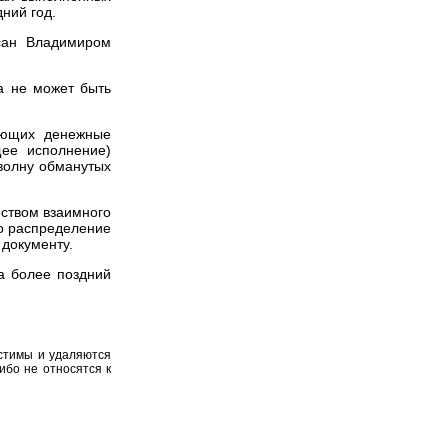
ний год.
исан Владимиром
а не может быть
кающих денежные
щее исполнение)
 волну обманутых
ством взаимного
го распределение
 документу.
а более поздний
устимы и удаляются
ибо не относятся к