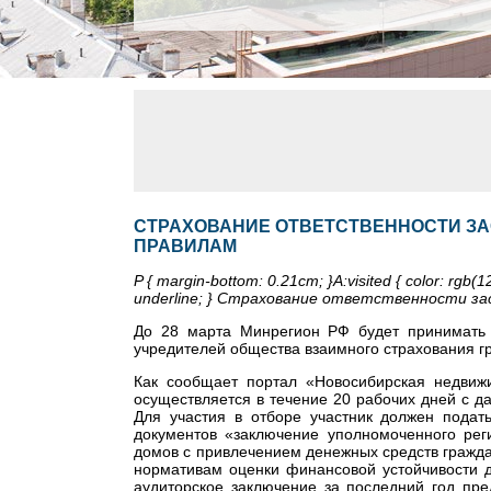
СТРАХОВАНИЕ ОТВЕТСТВЕННОСТИ ЗА
ПРАВИЛАМ
P { margin-bottom: 0.21cm; }A:visited { color: rgb(128
underline; } Страхование ответственности з
До 28 марта Минрегион РФ будет принимать 
учредителей общества взаимного страхования г
Как сообщает портал «Новосибирская недвижи
осуществляется в течение 20 рабочих дней с 
Для участия в отборе участник должен подать
документов «заключение уполномоченного реги
домов с привлечением денежных средств граждан
нормативам оценки финансовой устойчивости д
аудиторское заключение за последний год пр