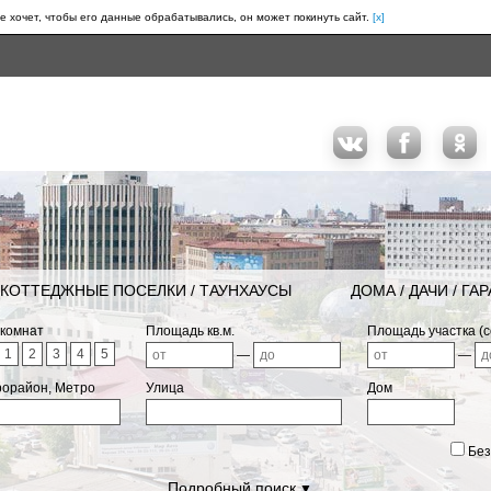
е хочет, чтобы его данные обрабатывались, он может покинуть сайт.
[x]
КОТТЕДЖНЫЕ ПОСЕЛКИ / ТАУНХАУСЫ
ДОМА / ДАЧИ / ГА
 комнат
Площадь кв.м.
Площадь участка (с
1
2
3
4
5
—
—
рорайон, Метро
Улица
Дом
Без
Подробный поиск
▼