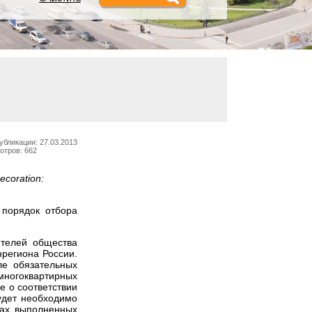
убликации: 27.03.2013
отров: 662
decoration:
 порядок отбора
ителей общества
региона России.
ле обязательных
многоквартирных
е о соответствии
удет необходимо
мах выполненных