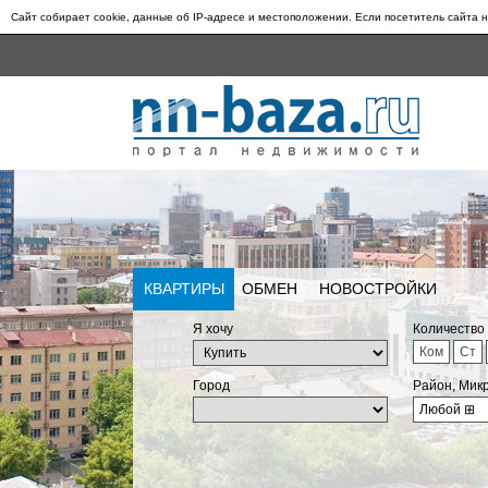
Сайт собирает cookie, данные об IP-адресе и местоположении. Если посетитель сайта н
КВАРТИРЫ
ОБМЕН
НОВОСТРОЙКИ
Я хочу
Количество
Ком
Ст
Город
Район, Мик
Любой
⊞