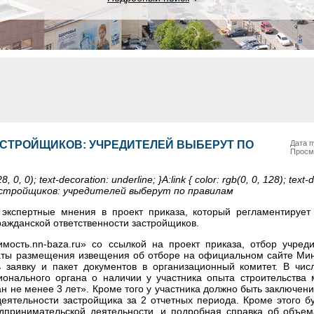
СТРОЙЩИКОВ: УЧРЕДИТЕЛЕЙ ВЫБЕРУТ ПО
Дата п
Просм
, 0, 0); text-decoration: underline; }A:link { color: rgb(0, 0, 128); text-
астройщиков: учредителей выберут по правилам
экспертные мнения в проект приказа, который регламентирует
ражданской ответственности застройщиков.
мость.nn-baza.ru» со ссылкой на проект приказа, о
тбор учред
даты размещения извещения об отборе на официальном сайте Мин
 заявку и пакет документов в организационный комитет. В чис
онального органа о наличии у участника опыта строительства 
 не менее 3 лет». Кроме того у участника должно быть заключени
еятельности застройщика за 2 отчетных периода. Кроме этого б
едпринимательской деятельности, и подробная справка об объе