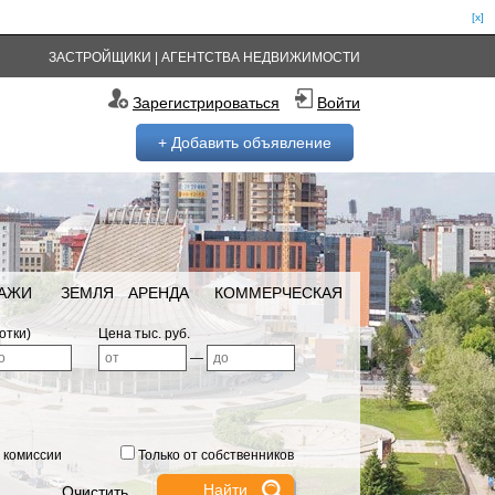
[x]
ЗАСТРОЙЩИКИ
|
АГЕНТСТВА НЕДВИЖИМОСТИ
Зарегистрироваться
Войти
+ Добавить объявление
РАЖИ
ЗЕМЛЯ
АРЕНДА
КОММЕРЧЕСКАЯ
отки)
Цена тыс. руб.
—
 комиссии
Только от собственников
Очистить