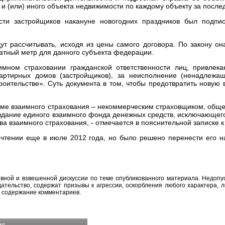
 и (или) иного объекта недвижимости по каждому объекту за послед
ости застройщиков накануне новогодних праздников был подп
т рассчитывать, исходя из цены самого договора. По закону он
ратный метр для данного субъекта федерации.
имном страховании гражданской ответственности лиц, привле
вартирных домов (застройщиков), за неисполнение (ненадлежа
троительстве». Суть документа в том, чтобы предотвратить новую
рме взаимного страхования – некоммерческим страховщиком, обще
оздание единого взаимного фонда денежных средств, исключающе
 взаимного страхования, - отмечается в пояснительной записке к
 чтении еще в июле 2012 года, но было решено перенести его н
вной и взвешенной дискуссии по теме опубликованного материала. Недоп
тельство, содержат призывы к агрессии, оскорбления любого характера, л
а содержание комментариев.
ия