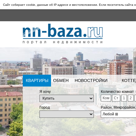
Сайт собирает cookie, данные об IP-адресе и местоположении. Если посетитель сайта н
КВАРТИРЫ
ОБМЕН
НОВОСТРОЙКИ
КОТТЕ
Я хочу
Количество комнат
Ком
Ст
1
2
Город
Район, Микрорайон
Любой
⊞