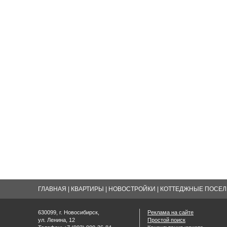
ГЛАВНАЯ
|
КВАРТИРЫ
|
НОВОСТРОЙКИ
|
КОТТЕДЖНЫЕ ПОСЕЛК
630099, г. Новосибирск,
Реклама на сайте
ул. Ленина, 12
Простой поиск