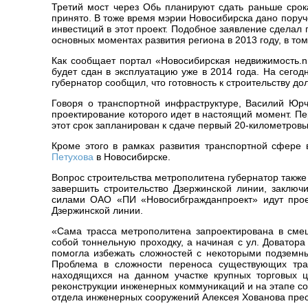
Третий мост через Обь планируют сдать раньше срока
принято. В тоже время мэрии Новосибирска дано пору
инвестиций в этот проект. Подобное заявление сделал
основных моментах развития региона в 2013 году, в то
Как сообщает портал «Новосибирская недвижимость.nn
будет сдан в эксплуатацию уже в 2014 года. На сего
губернатор сообщил, что готовность к строительству до
Говоря о транспортной инфраструктуре, Василий Юрч
проектирование которого идет в настоящий момент. Пе
этот срок запланирован к сдаче первый 20-километровы
Кроме этого в рамках развития транспортной сфере 
Петухова
в Новосибирске.
Вопрос строительства метрополитена губернатор также
завершить строительство Дзержинской линии, заключ
силами ОАО «ПИ «Новосибгражданпроект» идут прое
Дзержинской линии.
«Сама трасса метрополитена запроектирована в смеш
собой тоннельную проходку, а начиная с ул. Доватора
помогла избежать сложностей с некоторыми подземн
Проблема в сложности переноса существующих тра
находящихся на данном участке крупных торговых ц
реконструкции инженерных коммуникаций и на этапе со
отдела инженерных сооружений Алексея Хованова пре