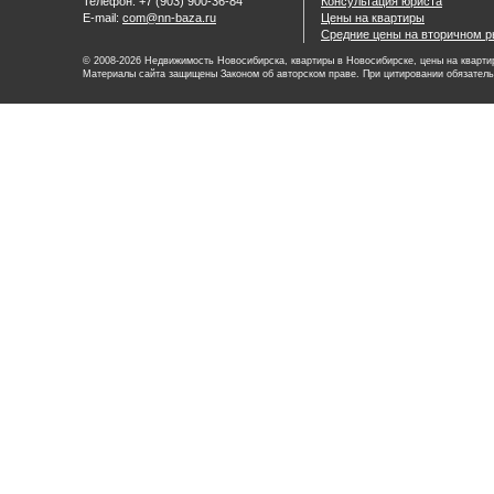
Телефон: +7 (903) 900-36-84
Консультация юриста
E-mail:
com@nn-baza.ru
Цены на квартиры
Средние цены на вторичном р
© 2008-2026 Недвижимость Новосибирска, квартиры в Новосибирске, цены на квартир
Материалы сайта защищены Законом об авторском праве. При цитировании обязатель