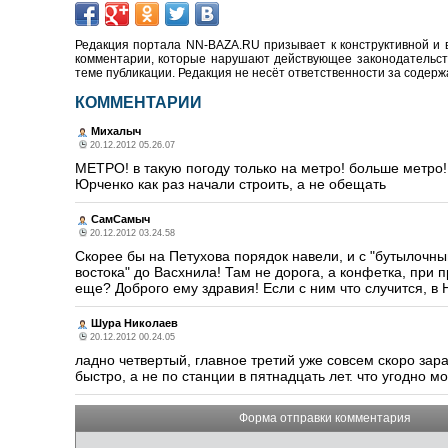
Редакция портала NN-BAZA.RU призывает к конструктивной и 
комментарии, которые нарушают действующее законодательство
теме публикации. Редакция не несёт ответственности за содер
КОММЕНТАРИИ
Михалыч
20.12.2012 05.26.07
МЕТРО! в такую погоду только на метро! больше метро! в
Юрченко как раз начали строить, а не обещать
СамСамыч
20.12.2012 03.24.58
Скорее бы на Петухова порядок навели, и с "бутылочны
востока" до Васхнила! Там не дорога, а конфетка, при 
еще? Доброго ему здравия! Если с ним что случится, в
Шура Николаев
20.12.2012 00.24.05
ладно четвертый, главное третий уже совсем скоро зара
быстро, а не по станции в пятнадцать лет. что угодно 
Форма отправки комментария