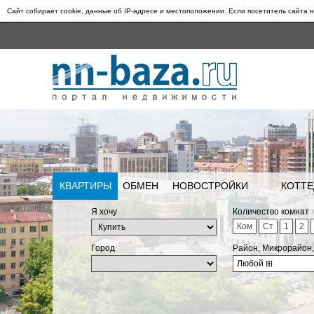
Сайт собирает cookie, данные об IP-адресе и местоположении. Если посетитель сайта н
КВАРТИРЫ
ОБМЕН
НОВОСТРОЙКИ
КОТТЕ
Я хочу
Количество комнат
Ком
Ст
1
2
Город
Район, Микрорайон
Любой
⊞