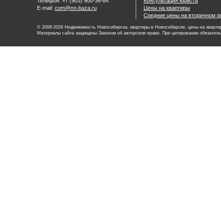
Телефон: +7 (903) 900-36-84
Консультация юриста
E-mail:
com@nn-baza.ru
Цены на квартиры
Средние цены на вторичном р
© 2008-2026 Недвижимость Новосибирска, квартиры в Новосибирске, цены на квартир
Материалы сайта защищены Законом об авторском праве. При цитировании обязатель