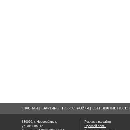
ГЛАВНАЯ
|
КВАРТИРЫ
|
НОВОСТРОЙКИ
|
КОТТЕДЖНЫЕ ПОСЕЛК
630099, г. Новосибирск,
Реклама на сайте
ул. Ленина, 12
Простой поиск