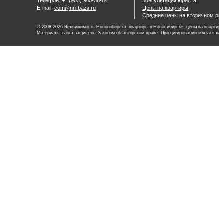
Телефон: +7 (903) 900-36-84
Консультация юриста
E-mail:
com@nn-baza.ru
Цены на квартиры
Средние цены на вторичном р
© 2008-2026 Недвижимость Новосибирска, квартиры в Новосибирске, цены на квартир
Материалы сайта защищены Законом об авторском праве. При цитировании обязатель