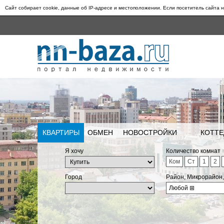
Сайт собирает cookie, данные об IP-адресе и местоположении. Если посетитель сайта н
КВАРТИРЫ
ОБМЕН
НОВОСТРОЙКИ
КОТТЕ
Я хочу
Количество комнат
Ком
Ст
1
2
Город
Район, Микрорайон
Любой
⊞