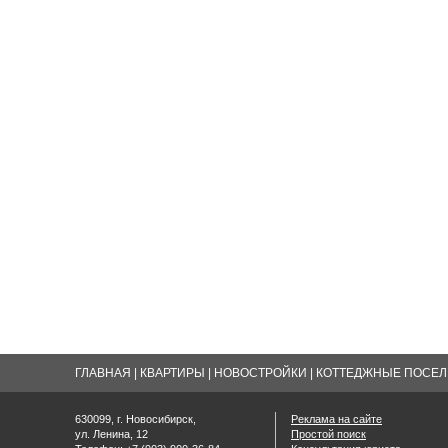
ГЛАВНАЯ
|
КВАРТИРЫ
|
НОВОСТРОЙКИ
|
КОТТЕДЖНЫЕ ПОСЕЛК
630099, г. Новосибирск,
Реклама на сайте
ул. Ленина, 12
Простой поиск