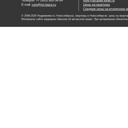
Телефон: +7 (903) 900-36-84
Консультация юриста
E-mail:
com@nn-baza.ru
Цены на квартиры
Средние цены на вторичном р
© 2008-2026 Недвижимость Новосибирска, квартиры в Новосибирске, цены на квартир
Материалы сайта защищены Законом об авторском праве. При цитировании обязатель