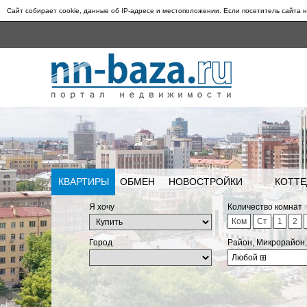
Сайт собирает cookie, данные об IP-адресе и местоположении. Если посетитель сайта н
КВАРТИРЫ
ОБМЕН
НОВОСТРОЙКИ
КОТТЕ
Я хочу
Количество комнат
Ком
Ст
1
2
Город
Район, Микрорайон
Любой
⊞