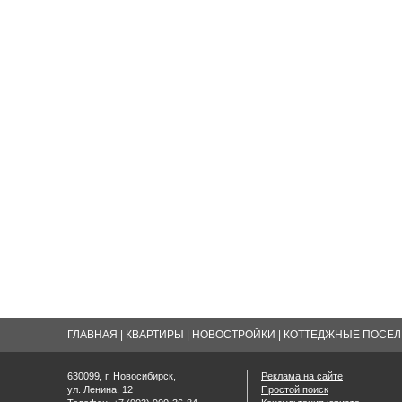
ГЛАВНАЯ
|
КВАРТИРЫ
|
НОВОСТРОЙКИ
|
КОТТЕДЖНЫЕ ПОСЕЛК
630099, г. Новосибирск,
Реклама на сайте
ул. Ленина, 12
Простой поиск