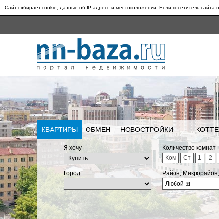
Сайт собирает cookie, данные об IP-адресе и местоположении. Если посетитель сайта н
КВАРТИРЫ
ОБМЕН
НОВОСТРОЙКИ
КОТТЕ
Я хочу
Количество комнат
Ком
Ст
1
2
Город
Район, Микрорайон
Любой
⊞