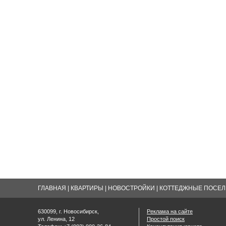
ГЛАВНАЯ
|
КВАРТИРЫ
|
НОВОСТРОЙКИ
|
КОТТЕДЖНЫЕ ПОСЕЛК
630099, г. Новосибирск,
Реклама на сайте
ул. Ленина, 12
Простой поиск