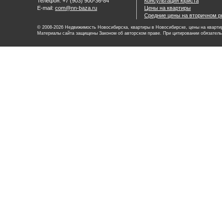
Телефон: +7 (903) 900-36-84
Консультация юриста
E-mail:
com@nn-baza.ru
Цены на квартиры
Средние цены на вторичном р
© 2008-2026 Недвижимость Новосибирска, квартиры в Новосибирске, цены на квартир
Материалы сайта защищены Законом об авторском праве. При цитировании обязатель