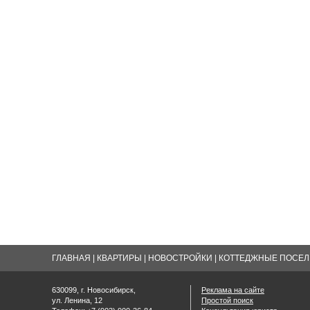
ГЛАВНАЯ
|
КВАРТИРЫ
|
НОВОСТРОЙКИ
|
КОТТЕДЖНЫЕ ПОСЕЛК
630099, г. Новосибирск,
Реклама на сайте
ул. Ленина, 12
Простой поиск