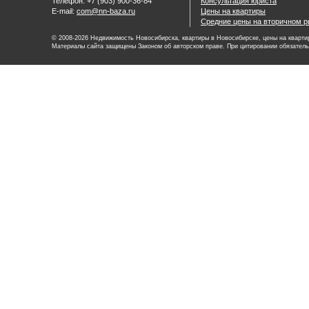
Телефон: +7 (903) 900-36-84
Консультация юриста
E-mail:
com@nn-baza.ru
Цены на квартиры
Средние цены на вторичном р
© 2008-2026 Недвижимость Новосибирска, квартиры в Новосибирске, цены на квартир
Материалы сайта защищены Законом об авторском праве. При цитировании обязатель