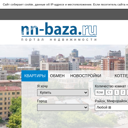
Сайт собирает cookie, данные об IP-адресе и местоположении. Если посетитель сайта н
КВАРТИРЫ
ОБМЕН
НОВОСТРОЙКИ
КОТТЕ
Я хочу
Количество комнат
Ком
Ст
1
2
Город
Район, Микрорайон
Любой
⊞