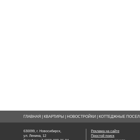
ГЛАВНАЯ
|
КВАРТИРЫ
|
НОВОСТРОЙКИ
|
КОТТЕДЖНЫЕ ПОСЕЛК
630099, г. Новосибирск,
Реклама на сайте
ул. Ленина, 12
Простой поиск