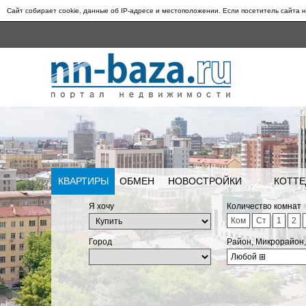
Сайт собирает cookie, данные об IP-адресе и местоположении. Если посетитель сайта н
КВАРТИРЫ
ОБМЕН
НОВОСТРОЙКИ
КОТТЕ
Я хочу
Количество комнат
Ком
Ст
1
2
Город
Район, Микрорайон
Любой
⊞