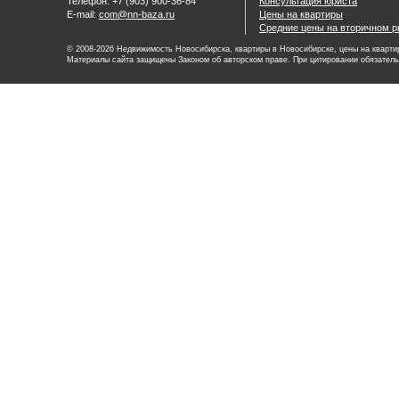
Телефон: +7 (903) 900-36-84
Консультация юриста
E-mail:
com@nn-baza.ru
Цены на квартиры
Средние цены на вторичном р
© 2008-2026 Недвижимость Новосибирска, квартиры в Новосибирске, цены на квартир
Материалы сайта защищены Законом об авторском праве. При цитировании обязатель