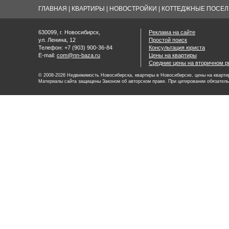
ГЛАВНАЯ
|
КВАРТИРЫ
|
НОВОСТРОЙКИ
|
КОТТЕДЖНЫЕ ПОСЕЛК
630099, г. Новосибирск,
Реклама на сайте
ул. Ленина, 12
Простой поиск
Телефон: +7 (903) 900-36-84
Консультация юриста
E-mail:
com@nn-baza.ru
Цены на квартиры
Средние цены на вторичном р
© 2008-2026 Недвижимость Новосибирска, квартиры в Новосибирске, цены на квартир
Материалы сайта защищены Законом об авторском праве. При цитировании обязатель