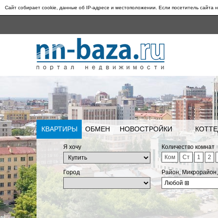
Сайт собирает cookie, данные об IP-адресе и местоположении. Если посетитель сайта н
КВАРТИРЫ
ОБМЕН
НОВОСТРОЙКИ
КОТТЕ
Я хочу
Количество комнат
Ком
Ст
1
2
Город
Район, Микрорайон
Любой
⊞