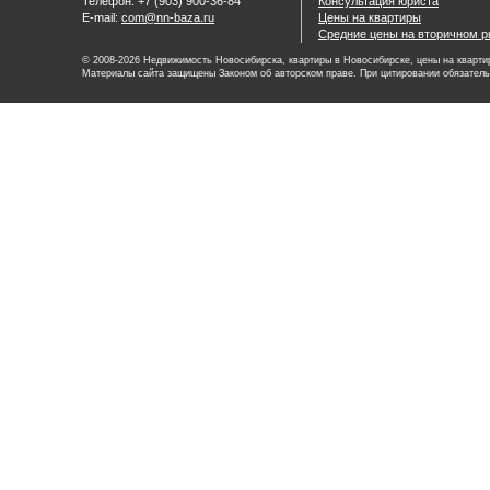
Телефон: +7 (903) 900-36-84
Консультация юриста
E-mail:
com@nn-baza.ru
Цены на квартиры
Средние цены на вторичном р
© 2008-2026 Недвижимость Новосибирска, квартиры в Новосибирске, цены на квартир
Материалы сайта защищены Законом об авторском праве. При цитировании обязатель