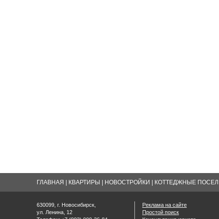
ГЛАВНАЯ
|
КВАРТИРЫ
|
НОВОСТРОЙКИ
|
КОТТЕДЖНЫЕ ПОСЕЛК
630099, г. Новосибирск,
Реклама на сайте
ул. Ленина, 12
Простой поиск