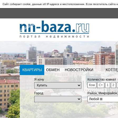
Сайт собирает cookie, данные об IP-адресе и местоположении. Если посетитель сайта н
КВАРТИРЫ
ОБМЕН
НОВОСТРОЙКИ
КОТТЕ
Я хочу
Количество комнат
Ком
Ст
1
2
Город
Район, Микрорайон
Любой
⊞