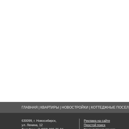
ГЛАВНАЯ
|
КВАРТИРЫ
|
НОВОСТРОЙКИ
|
КОТТЕДЖНЫЕ ПОСЕЛК
630099, г. Новосибирск,
Реклама на сайте
ул. Ленина, 12
Простой поиск