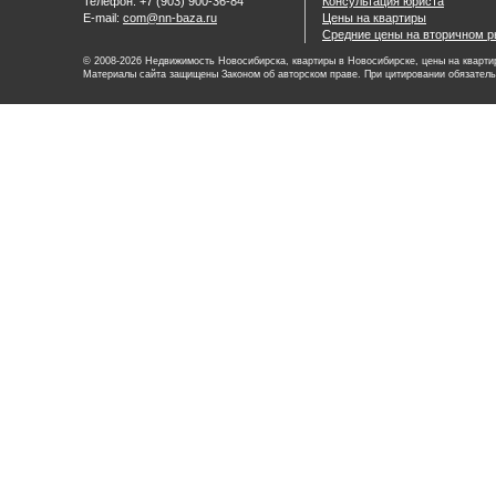
Телефон: +7 (903) 900-36-84
Консультация юриста
E-mail:
com@nn-baza.ru
Цены на квартиры
Средние цены на вторичном р
© 2008-2026 Недвижимость Новосибирска, квартиры в Новосибирске, цены на квартир
Материалы сайта защищены Законом об авторском праве. При цитировании обязатель