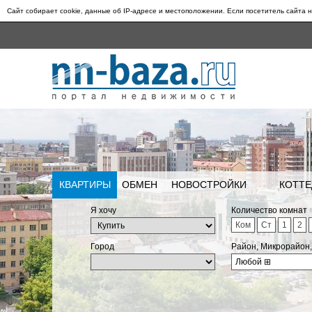
Сайт собирает cookie, данные об IP-адресе и местоположении. Если посетитель сайта н
КВАРТИРЫ
ОБМЕН
НОВОСТРОЙКИ
КОТТЕ
Я хочу
Количество комнат
Ком
Ст
1
2
Город
Район, Микрорайон
Любой
⊞