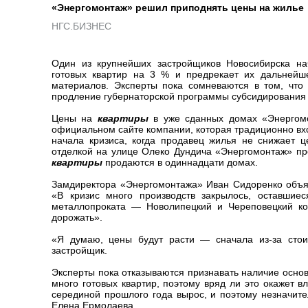
«Энергомонтаж» решил приподнять цены на жилье
НГС.БИЗНЕС
Один из крупнейших застройщиков Новосибирска на
готовых квартир на 3 % и предрекает их дальнейш
материалов. Эксперты пока сомневаются в том, что
продление губернаторской программы субсидирования
Цены на
квартиры
в уже сданных домах «Энергомо
официальном сайте компании, которая традиционно вхо
начала кризиса, когда продавец жилья не снижает ц
отделкой на улице Олеко Дундича «Энергомонтаж» про
квартиры
продаются в одиннадцати домах.
Замдиректора «Энергомонтажа» Иван Сидоренко объя
«В кризис много производств закрылось, оставшиес
металлопроката — Новолипецкий и Череповецкий ко
дорожать».
«Я думаю, цены будут расти — сначала из-за стои
застройщик.
Эксперты пока отказываются признавать наличие основ
много готовых квартир, поэтому вряд ли это окажет 
серединой прошлого года вырос, и поэтому незначите
Елена Ермолаева.