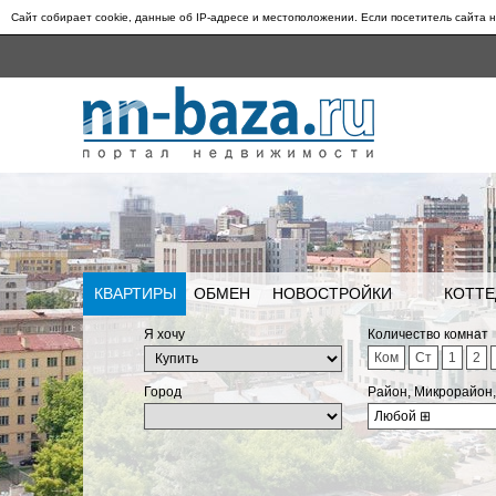
Сайт собирает cookie, данные об IP-адресе и местоположении. Если посетитель сайта н
КВАРТИРЫ
ОБМЕН
НОВОСТРОЙКИ
КОТТЕ
Я хочу
Количество комнат
Ком
Ст
1
2
Город
Район, Микрорайон
Любой
⊞