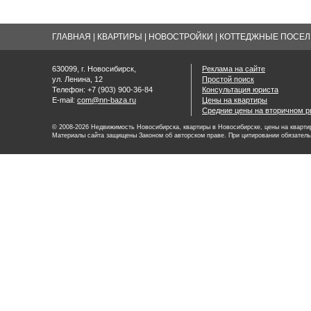
ГЛАВНАЯ
|
КВАРТИРЫ
|
НОВОСТРОЙКИ
|
КОТТЕДЖНЫЕ ПОСЕЛК
630099, г. Новосибирск,
Реклама на сайте
ул. Ленина, 12
Простой поиск
Телефон: +7 (903) 900-36-84
Консультация юриста
E-mail:
com@nn-baza.ru
Цены на квартиры
Средние цены на вторичном р
© 2008-2026 Недвижимость Новосибирска, квартиры в Новосибирске, цены на квартир
Материалы сайта защищены Законом об авторском праве. При цитировании обязатель