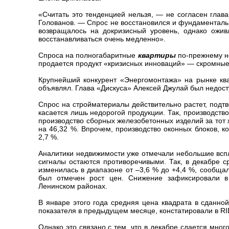
«Считать это тенденцией нельзя, — не согласен гла
Голованов. — Спрос не восстановился и фундаментальн
возвращалось на докризисный уровень, однако ожив
восстанавливаться очень медленно».
Спроса на полногабаритные
квартиры
по-прежнему не
продается продукт «кризисных инноваций» — скромны
Крупнейший конкурент «Энергомонтажа» на рынке кв
объявлял. Глава «Дискуса» Алексей Джулай был недос
Спрос на стройматериалы действительно растет, подт
касается лишь недорогой продукции. Так, производств
производство сборных железобетонных изделий за тот 
на 46,32 %. Впрочем, производство оконных блоков, 
2,7 %.
Аналитики недвижимости уже отмечали небольшие вспл
сигналы остаются противоречивыми. Так, в декабре 
изменилась в диапазоне от –3,6 % до +4,4 %, сообща
был отмечен рост цен. Снижение зафиксировали в 
Ленинском районах.
В январе этого года средняя цена квадрата в сданно
показателя в предыдущем месяце, констатировали в RID 
Однако это связано с тем, что в декабре сдается мно