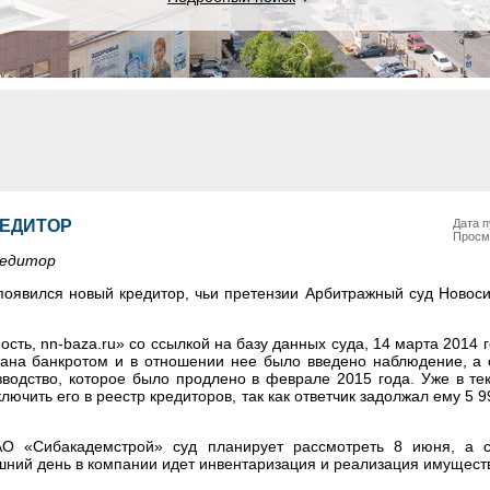
РЕДИТОР
Дата п
Просм
редитор
появился новый кредитор, чьи претензии Арбитражный суд Новоси
ть, nn-baza.ru» со ссылкой на базу данных суда, 14 марта 2014 
на банкротом и в отношении нее было введено наблюдение, а с
зводство, которое было продлено в феврале 2015 года. Уже в т
ючить его в реестр кредиторов, так как ответчик задолжал ему 5 9
АО «Сибакадемстрой» суд планирует рассмотреть 8 июня, а с
яшний день в компании идет инвентаризация и реализация имущест