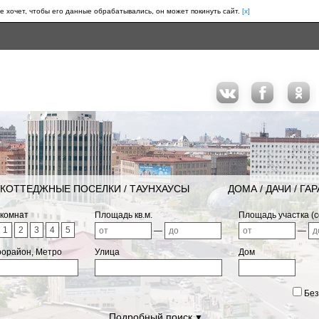
е хочет, чтобы его данные обрабатывались, он может покинуть сайт.
[x]
КОТТЕДЖНЫЕ ПОСЕЛКИ / ТАУНХАУСЫ
ДОМА / ДАЧИ / ГА
 комнат
Площадь кв.м.
Площадь участка (с
1
2
3
4
5
—
—
рорайон, Метро
Улица
Дом
Без
Подробный поиск
▼