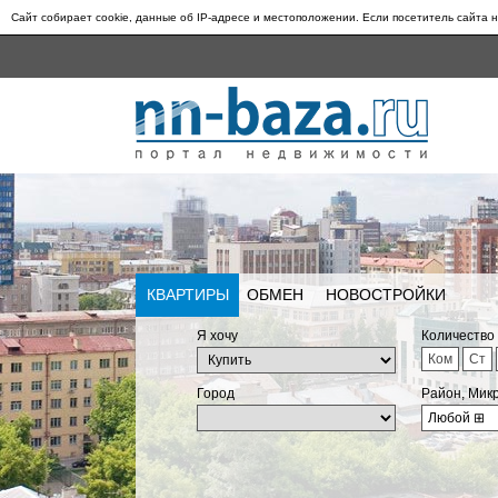
Сайт собирает cookie, данные об IP-адресе и местоположении. Если посетитель сайта н
КВАРТИРЫ
ОБМЕН
НОВОСТРОЙКИ
Я хочу
Количество
Ком
Ст
Город
Район, Мик
Любой
⊞