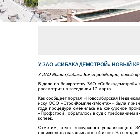
У ЗАО «СИБАКАДЕМСТРОЙ» НОВЫЙ К
У ЗАО &laquo;Сибакадемстрой&raquo; новый к
В деле по банкротству ЗАО «Сибакадемстрой» 
рассмотрит на заседании 17 марта.
Как сообщает портал «Новосибирская Недвижимос
иску ООО «СтройКомплектМонтаж» была призна
года процедура сменилась на конкурсное прои
«Профстрой» обратилось в суд с требованием вкл
копеек.
Отметим, отчет конкурсного управляющего З
производства заканчивается 4 июня. На сегодн