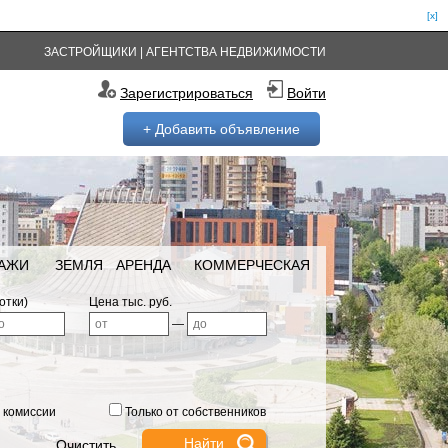
[x]
ЗАСТРОЙЩИКИ
|
АГЕНТСТВА НЕДВИЖИМОСТИ
Зарегистрироваться
Войти
+ Добавить объявление
РАЖИ
ЗЕМЛЯ
АРЕНДА
КОММЕРЧЕСКАЯ
отки)
Цена тыс. руб.
—
 комиссии
Только от собственников
Очистить