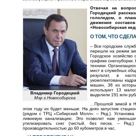
Отвечая на вопро
Городецкий расска
гололедом, о план
движения составов
«Новосибирская нед
О ТОМ, ЧТО СДЕ
– Все городские служ
перешли на режим зи
Городское хозяйство 
графике снегоуборки. 
техники. Организацио
мест в служебных общ
результат, в наст
укомплектованы кадра
машин, 38 из которы
используют 13 мало
Владимир Городецкий
выделили 191 млн руб
Мэр г.Новосибирска
…Прошлой зимой в Но
этом году их будет меньше. На днях запустим стаци
(рядом с ТРЦ «Сибирский Молл». – Ред.). Установка
ливневую канализацию. Это позволит нам уменьши
утилизировать снег (чистый, без песка. – Ред.
производительностью до 60 кубометров в час.