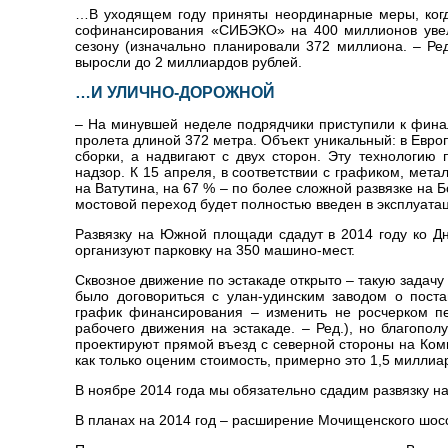
…В уходящем году приняты неординарные меры, когда
софинансирования «СИБЭКО» на 400 миллионов увели
сезону (изначально планировали 372 миллиона. – Ре
выросли до 2 миллиардов рублей.
…И УЛИЧНО-ДОРОЖНОЙ
– На минувшей неделе подрядчики приступили к финал
пролета длиной 372 метра. Объект уникальный: в Европ
сборки, а надвигают с двух сторон. Эту технологию
надзор. К 15 апреля, в соответствии с графиком, мет
на Ватутина, на 67 % – по более сложной развязке на 
мостовой переход будет полностью введен в эксплуата
Развязку на Южной площади сдадут в 2014 году ко Дн
организуют парковку на 350 машино-мест.
Сквозное движение по эстакаде открыто – такую задачу
было договориться с улан-удинским заводом о пост
график финансирования – изменить не росчерком пер
рабочего движения на эстакаде. – Ред.), но благопо
проектируют прямой въезд с северной стороны на Комм
как только оценим стоимость, примерно это 1,5 миллиа
В ноябре 2014 года мы обязательно сдадим развязку на
В планах на 2014 год – расширение Мочищенского шос