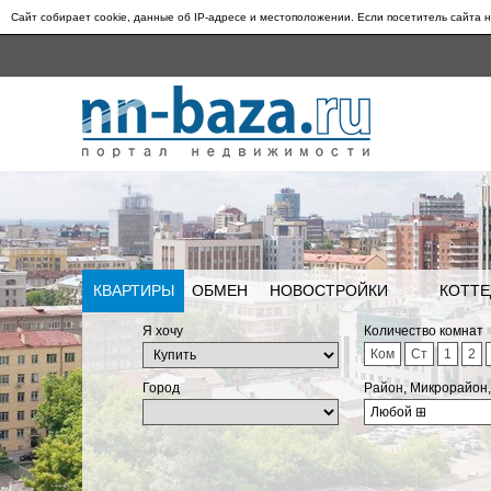
Сайт собирает cookie, данные об IP-адресе и местоположении. Если посетитель сайта н
КВАРТИРЫ
ОБМЕН
НОВОСТРОЙКИ
КОТТЕ
Я хочу
Количество комнат
Ком
Ст
1
2
Город
Район, Микрорайон
Любой
⊞