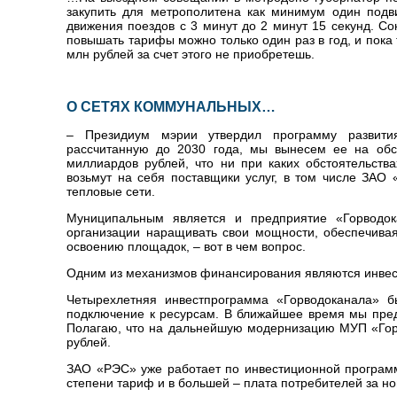
закупить для метрополитена как минимум один подв
движения поездов с 3 минут до 2 минут 15 секунд. С
повышать тарифы можно только один раз в год, и пока 
млн рублей за счет этого не приобретешь.
О СЕТЯХ КОММУНАЛЬНЫХ…
– Президиум мэрии утвердил программу развития
рассчитанную до 2030 года, мы вынесем ее на обс
миллиардов рублей, что ни при каких обстоятельств
возьмут на себя поставщики услуг, в том числе ЗА
тепловые сети.
Муниципальным является и предприятие «Горводока
организации наращивать свои мощности, обеспечива
освоению площадок, – вот в чем вопрос.
Одним из механизмов финансирования являются инве
Четырехлетняя инвестпрограмма «Горводоканала» б
подключение к ресурсам. В ближайшее время мы пред
Полагаю, что на дальнейшую модернизацию МУП «Горв
рублей.
ЗАО «РЭС» уже работает по инвестиционной программ
степени тариф и в большей – плата потребителей за н