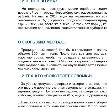
…И ПЕРСПЕКТИВАХ
– На последнем президиуме мэрии одобрена ведом
дорожной сети города Новосибирска», рассчитанная 
рублей. Из них в 2014 году на укрепление матери
озеленения. – Ред.) в рамках городского бюджета пред
единиц техники, всего же в течение трех лет парк ДЭ
проживания специалистов, задействованных в уборке г
О СКОЛЬЗКИХ МЕСТАХ…
– Традиционный способ борьбы с гололедом в нашем 
объеме 100 тысяч тонн. После того как снег растает
короткие сроки, чтобы не создавать запыленность
подметальные машины. В Москве, например, обледен
этим недовольны. В слякоть на обуви появляется белый 
мы выбираем меньшее.
…И ТЕХ, КТО «ПОДСТЕЛЕТ СОЛОМКИ»
– За уборку тротуаров в парках и скверах ответственно
его шестью дорожно-эксплуатационными участками, ули
администрации. При этом последние, за которыми зак
к уборке, помимо спецтехники ДЭУ, еще и подрядные о
…Вывоз снега из частного сектора нормативами уборк
– по обочинам есть куда разбросать снег. В прошлом