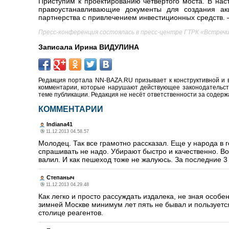
Приступим к проектированию четвертого моста. В на
правоустанавливающие документы для создания акц
партнерства с привлечением инвестиционных средств. –
Пресс-конференция состоялась в пресс-центре ГТРК «Встреч
Записала Ирина ВИДУЛИНА
Редакция портала NN-BAZA.RU призывает к конструктивной и 
комментарии, которые нарушают действующее законодательство
теме публикации. Редакция не несёт ответственности за содер
КОММЕНТАРИИ
Indiana41
11.12.2013 04.58.57
Молодец. Так все грамотно рассказал. Еще у народа в г
спрашивать не надо. Убирают быстро и качественно. Вот
валил. И как пешеход тоже не жалуюсь. За последние 3 г
Степаныч
11.12.2013 04.29.48
Как легко и просто рассуждать издалека, не зная особ
зимней Москве минимум лет пять не бывал и пользует
столице реагентов.