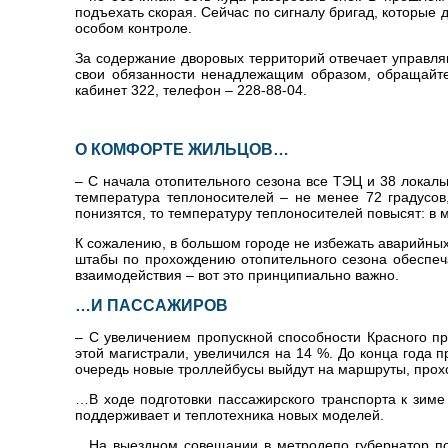
подъехать скорая. Сейчас по сигналу бригад, которые
особом контроле.
За содержание дворовых территорий отвечает управля
свои обязанности ненадлежащим образом, обращайте
кабинет 322, телефон – 228-88-04.
О КОМФОРТЕ ЖИЛЬЦОВ…
– С начала отопительного сезона все ТЭЦ и 38 локал
температура теплоносителей – не менее 72 градусов,
понизятся, то температуру теплоносителей повысят: в 
К сожалению, в большом городе не избежать аварийных
штабы по прохождению отопительного сезона обеспеч
взаимодействия – вот это принципиально важно.
…И ПАССАЖИРОВ
– С увеличением пропускной способности Красного пр
этой магистрали, увеличился на 14 %. До конца года 
очередь новые троллейбусы выйдут на маршруты, прох
…В ходе подготовки пассажирского транспорта к зим
поддерживает и теплотехника новых моделей.
…На выездном совещании в метродепо губернатор пос