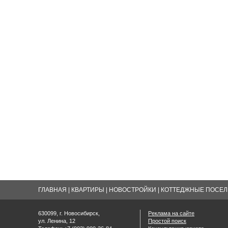
ГЛАВНАЯ
|
КВАРТИРЫ
|
НОВОСТРОЙКИ
|
КОТТЕДЖНЫЕ ПОСЕЛК
630099, г. Новосибирск,
Реклама на сайте
ул. Ленина, 12
Простой поиск