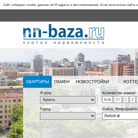
Сайт собирает cookie, данные об IP-адресе и местоположении. Если посетитель сайта н
КВАРТИРЫ
ОБМЕН
НОВОСТРОЙКИ
КОТТЕ
Я хочу
Количество комнат
Ком
Ст
1
2
Город
Район, Микрорайон
Любой
⊞