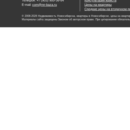
Телефон: +7 (903) 900-36-84
Консультация юриста
E-mail:
com@nn-baza.ru
Цены на квартиры
Средние цены на вторичном р
© 2008-2026 Недвижимость Новосибирска, квартиры в Новосибирске, цены на квартир
Материалы сайта защищены Законом об авторском праве. При цитировании обязатель