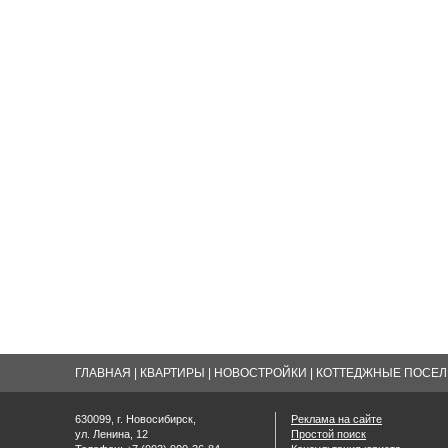
ГЛАВНАЯ
|
КВАРТИРЫ
|
НОВОСТРОЙКИ
|
КОТТЕДЖНЫЕ ПОСЕЛК
630099, г. Новосибирск,
Реклама на сайте
ул. Ленина, 12
Простой поиск