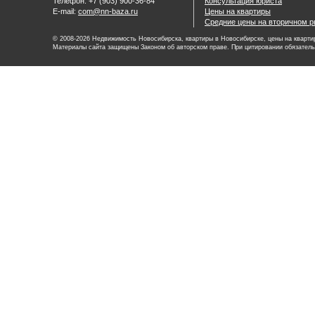
Телефон: +7 (903) 900-36-84
Консультация юриста
E-mail:
com@nn-baza.ru
Цены на квартиры
Средние цены на вторичном р
© 2008-2026 Недвижимость Новосибирска, квартиры в Новосибирске, цены на квартир
Материалы сайта защищены Законом об авторском праве. При цитировании обязатель