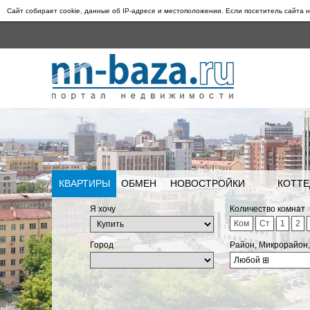
Сайт собирает cookie, данные об IP-адресе и местоположении. Если посетитель сайта н
КВАРТИРЫ
ОБМЕН
НОВОСТРОЙКИ
КОТТЕ
Я хочу
Количество комнат
Ком
Ст
1
2
Город
Район, Микрорайон
Любой
⊞