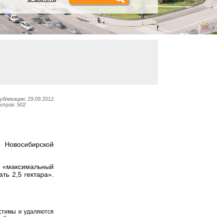
убликации: 29.09.2012
отров: 502
я Новосибирской
то «максимальный
ть 2,5 гектара».
устимы и удаляются