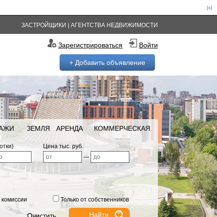
[x]
ЗАСТРОЙЩИКИ
|
АГЕНТСТВА НЕДВИЖИМОСТИ
Зарегистрироваться
Войти
+ Добавить объявление
РАЖИ
ЗЕМЛЯ
АРЕНДА
КОММЕРЧЕСКАЯ
отки)
Цена тыс. руб.
—
 комиссии
Только от собственников
Очистить