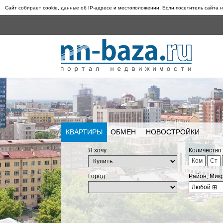
Сайт собирает cookie, данные об IP-адресе и местоположении. Если посетитель сайта н
КВАРТИРЫ
ОБМЕН
НОВОСТРОЙКИ
Я хочу
Количество
Ком
Ст
Город
Район, Мик
Любой
⊞