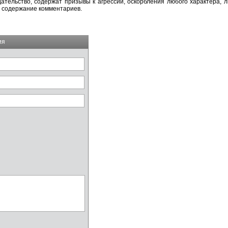
тельство, содержат призывы к агрессии, оскорбления любого характера, л
а содержание комментариев.
ия