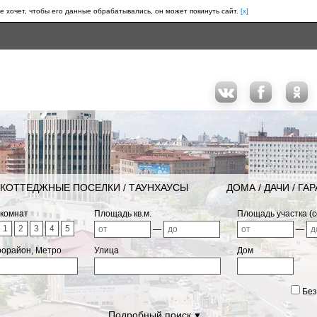
е хочет, чтобы его данные обрабатывались, он может покинуть сайт.
[x]
КОТТЕДЖНЫЕ ПОСЕЛКИ / ТАУНХАУСЫ
ДОМА / ДАЧИ / ГА
 комнат
Площадь кв.м.
Площадь участка (с
1
2
3
4
5
—
—
рорайон, Метро
Улица
Дом
Без
Подробный поиск
▼