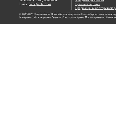
Телефон: +7 (903) 900-36-84
Консультация юриста
E-mail:
com@nn-baza.ru
Цены на квартиры
Средние цены на вторичном р
© 2008-2026 Недвижимость Новосибирска, квартиры в Новосибирске, цены на квартир
Материалы сайта защищены Законом об авторском праве. При цитировании обязатель