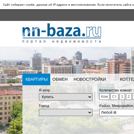
Сайт собирает cookie, данные об IP-адресе и местоположении. Если посетитель сайта н
КВАРТИРЫ
ОБМЕН
НОВОСТРОЙКИ
КОТТЕ
Я хочу
Количество комнат
Ком
Ст
1
2
Город
Район, Микрорайон
Любой
⊞