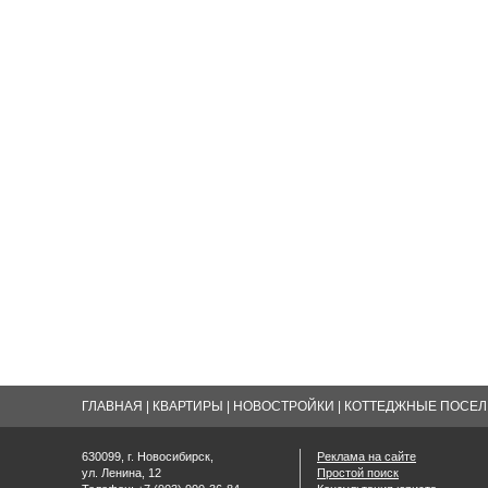
ГЛАВНАЯ
|
КВАРТИРЫ
|
НОВОСТРОЙКИ
|
КОТТЕДЖНЫЕ ПОСЕЛК
630099, г. Новосибирск,
Реклама на сайте
ул. Ленина, 12
Простой поиск