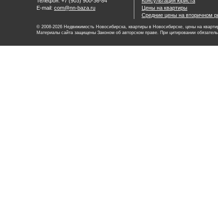
Телефон: +7 (903) 900-36-84
Консультация юриста
E-mail:
com@nn-baza.ru
Цены на квартиры
Средние цены на вторичном р
© 2008-2026 Недвижимость Новосибирска, квартиры в Новосибирске, цены на квартир
Материалы сайта защищены Законом об авторском праве. При цитировании обязатель