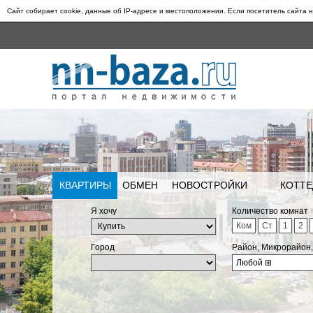
Сайт собирает cookie, данные об IP-адресе и местоположении. Если посетитель сайта н
КВАРТИРЫ
ОБМЕН
НОВОСТРОЙКИ
КОТТЕ
Я хочу
Количество комнат
Ком
Ст
1
2
Город
Район, Микрорайон
Любой
⊞