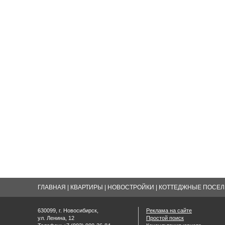
ГЛАВНАЯ
|
КВАРТИРЫ
|
НОВОСТРОЙКИ
|
КОТТЕДЖНЫЕ ПОСЕЛК
630099, г. Новосибирск,
Реклама на сайте
ул. Ленина, 12
Простой поиск