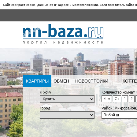
Сайт собирает cookie, данные об IP-адресе и местоположении. Если посетитель сайта н
КВАРТИРЫ
ОБМЕН
НОВОСТРОЙКИ
КОТТЕ
Я хочу
Количество комнат
Ком
Ст
1
2
Город
Район, Микрорайон
Любой
⊞