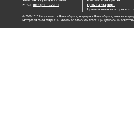
Телефон: +7 (903) 900-36-84
Консультация юриста
E-mail:
com@nn-baza.ru
Цены на квартиры
Средние цены на вторичном р
© 2008-2026 Недвижимость Новосибирска, квартиры в Новосибирске, цены на квартир
Материалы сайта защищены Законом об авторском праве. При цитировании обязатель