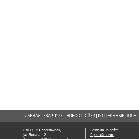
ГЛАВНАЯ
|
КВАРТИРЫ
|
НОВОСТРОЙКИ
|
КОТТЕДЖНЫЕ ПОСЕЛК
630099, г. Новосибирск,
Реклама на сайте
ул. Ленина, 12
Простой поиск