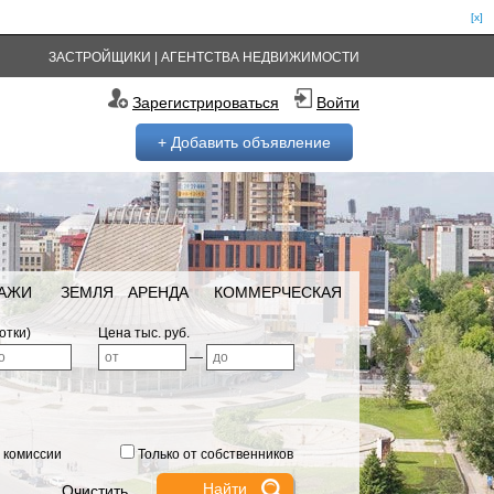
[x]
ЗАСТРОЙЩИКИ
|
АГЕНТСТВА НЕДВИЖИМОСТИ
Зарегистрироваться
Войти
+ Добавить объявление
РАЖИ
ЗЕМЛЯ
АРЕНДА
КОММЕРЧЕСКАЯ
отки)
Цена тыс. руб.
—
 комиссии
Только от собственников
Очистить