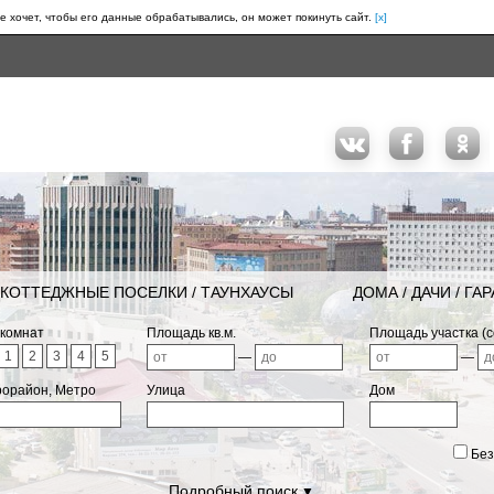
е хочет, чтобы его данные обрабатывались, он может покинуть сайт.
[x]
КОТТЕДЖНЫЕ ПОСЕЛКИ / ТАУНХАУСЫ
ДОМА / ДАЧИ / ГА
 комнат
Площадь кв.м.
Площадь участка (с
1
2
3
4
5
—
—
рорайон, Метро
Улица
Дом
Без
Подробный поиск
▼