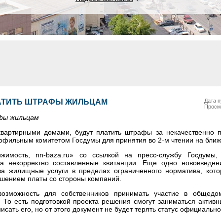
АТИТЬ ШТРАФЫ ЖИЛЬЦАМ
Дата п
Просм
фы жильцам
вартирными домами, будут платить штрафы за некачественно 
профильным комитетом Госдумы для принятия во 2-м чтении на бли
жимость, nn-baza.ru» со ссылкой на пресс-службу Госдумы,
а некорректно составленные квитанции. Еще одно нововведен
а жилищные услуги в пределах ограниченного норматива, кото
вышением платы со стороны компаний.
возможность для собственников принимать участие в общедо
 То есть подготовкой проекта решения смогут заниматься активн
сать его, но от этого документ не будет терять статус официально